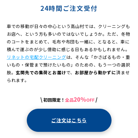
24時間ご注文受付
車での移動が日々の中心という高山村では、クリーニングも
お店へ、という方も多いのではないでしょうか。ただ、冬物
のコートをまとめて、毛布や布団も一緒に、となると、車に
積んで運ぶのが少し億劫に感じる日もあるかもしれません。
リネットの宅配クリーニング
は、そんな「かさばるもの・重
いもの・保管まで預けたいもの」のための、もう一つの選択
肢。
玄関先での集荷とお届け
で、
お部屋から動かずに
済ませ
られます。
20%
\
/
初回限定！
全品
OFF
ご注文はこちら