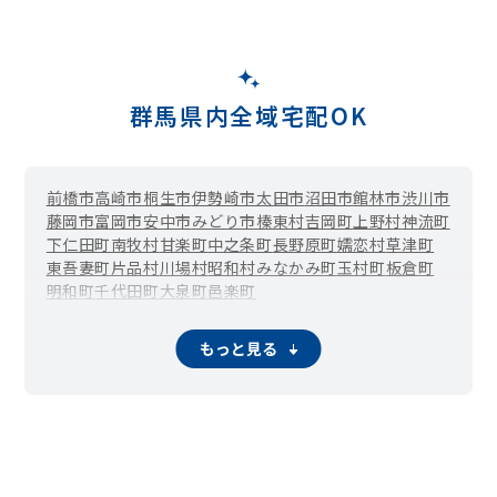
群馬県内全域宅配OK
前橋市
高崎市
桐生市
伊勢崎市
太田市
沼田市
館林市
渋川市
藤岡市
富岡市
安中市
みどり市
榛東村
吉岡町
上野村
神流町
下仁田町
南牧村
甘楽町
中之条町
長野原町
嬬恋村
草津町
東吾妻町
片品村
川場村
昭和村
みなかみ町
玉村町
板倉町
明和町
千代田町
大泉町
邑楽町
もっと見る