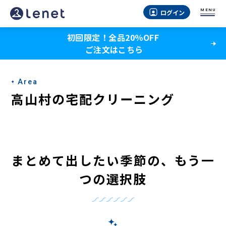
高
MENU
ログイン
山
初回限定！全品20％OFF
村
ご注文はこちら
の
宅
Area
配
高山村の宅配クリーニング
ク
リ
ー
まとめて出したい季節の、もう一
ニ
つの選択肢
ン
グ