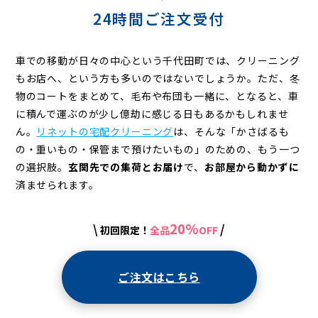
グ
24時間ご注文受付
車での移動が日々の中心という千代田町では、クリーニング
もお店へ、という方も多いのではないでしょうか。ただ、冬
物のコートをまとめて、毛布や布団も一緒に、となると、車
に積んで運ぶのが少し億劫に感じる日もあるかもしれませ
ん。
リネットの宅配クリーニング
は、そんな「かさばるも
の・重いもの・保管まで預けたいもの」のための、もう一つ
の選択肢。
玄関先での集荷とお届け
で、
お部屋から動かずに
済ませられます。
20%
\
/
初回限定！
全品
OFF
ご注文はこちら