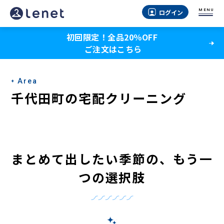
千
MENU
ログイン
代
初回限定！全品20％OFF
田
ご注文はこちら
町
の
Area
宅
千代田町の宅配クリーニング
配
ク
リ
まとめて出したい季節の、もう一
ー
つの選択肢
ニ
ン