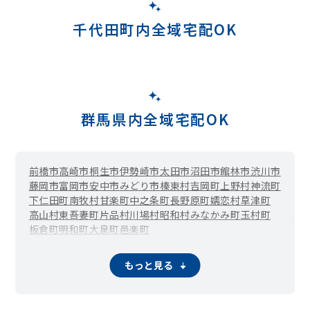
千代田町内全域宅配OK
群馬県内全域宅配OK
前橋市
高崎市
桐生市
伊勢崎市
太田市
沼田市
館林市
渋川市
藤岡市
富岡市
安中市
みどり市
榛東村
吉岡町
上野村
神流町
下仁田町
南牧村
甘楽町
中之条町
長野原町
嬬恋村
草津町
高山村
東吾妻町
片品村
川場村
昭和村
みなかみ町
玉村町
板倉町
明和町
大泉町
邑楽町
もっと見る