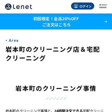
岩
MENU
ログイン
本
初回限定！全品20％OFF
町
ご注文はこちら
の
宅
Area
配
岩本町のクリーニング店＆宅配
ク
クリーニング
リ
ー
ニ
岩本町のクリーニング事情
ン
グ
岩本町のクリーニング事情と、
24時間注文できる
宅配クリーニ