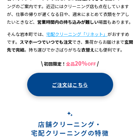
ングのご案内です。近辺にはクリーニング店も点在しています
が、仕事の帰りが遅くなる日や、週末にまとめて衣類をケアし
たいときなど、
営業時間内の持ち込みが難しい
場面もあります。
そんな岩本町では、
宅配クリーニング「リネット」
がおすすめ
です。
スマホ一つでいつでも注文
でき、集荷からお届けまで
玄関
先で完結
。持ち運びでかさばりがちな
衣替え
にも便利です。
20%
\
/
初回限定！
全品
OFF
ご注文はこちら
店舗クリーニング・
宅配クリーニングの特徴