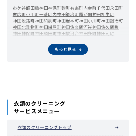
市ケ谷
飯田橋
神田
神保町
麹町
有楽町
内幸町
千代田
永田町
末広町
小川町
一番町
内神田
鍛冶町
霞が関
神田相生町
神田淡路町
神田和泉町
神田岩本町
神田小川町
神田鍛冶町
神田北乗物町
神田紺屋町
神田佐久間河岸
神田佐久間町
神田神保町
神田須田町
神田駿河台
神田多町
神田司町
神田富山町
神田錦町
神田西福田町
神田練塀町
神田花岡町
神田東紺屋町
神田東松下町
神田平河町
神田松永町
もっと見る
神田美倉町
神田美土代町
紀尾井町
北の丸公園
九段南
九段北
五番町
三番町
外神田
西神田
二番町
隼町
東神田
一ツ橋
日比谷公園
平河町
富士見
丸の内
三崎町
四番町
六番町
衣類のクリーニング
サービスメニュー
衣類のクリーニングトップ