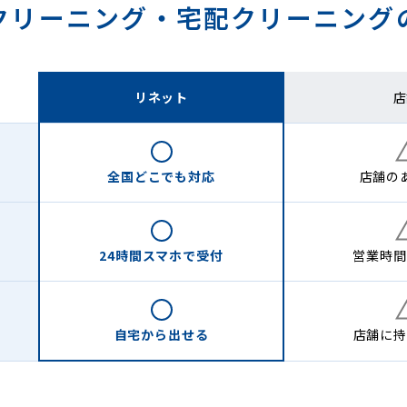
クリーニング・
宅配クリーニング
リネット
店
全国どこでも
対応
店舗の
24時間
スマホで受付
営業時間
自宅から
出せる
店舗に
持