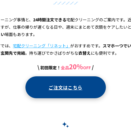
リーニング事情と、
24時間注文できる
宅配クリーニングのご案内です。
ますが、仕事の帰りが遅くなる日や、週末にまとめて衣類をケアしたい
しい
場面もあります。
町では、
宅配クリーニング「リネット」
がおすすめです。
スマホ一つで
で
玄関先で完結
。持ち運びでかさばりがちな
衣替え
にも便利です。
20%
\
/
初回限定！
全品
OFF
ご注文はこちら