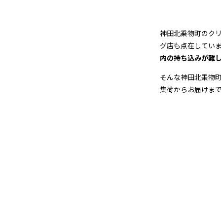
ー
ニ
神田北乗物町のク
ン
グ店も点在してい
内の持ち込みが難
グ
そんな神田北乗物
集荷からお届けま