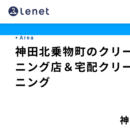
神
田
北
Area
乗
神田北乗物町のクリ
物
ニング店＆宅配クリ
町
の
ニング
宅
配
ク
神
リ