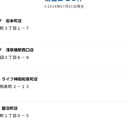
※2024年07月01日現在
グ 岩本町店
町３丁目１－７
グ 浅草橋駅西口店
田３丁目６－９
 ライフ神田和泉町店
和泉町２－１３
 鍛治町店
町１丁目８－５