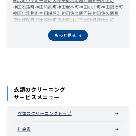
末広町
小川町
一番町
内神田
鍛冶町
霞が関
神田相生町
神田淡路町
神田和泉町
神田岩本町
神田小川町
神田鍛冶町
神田北乗物町
神田紺屋町
神田佐久間河岸
神田佐久間町
神田神保町
神田須田町
神田駿河台
神田多町
神田司町
神田富山町
神田錦町
神田西福田町
神田練塀町
神田花岡町
神田東紺屋町
神田東松下町
神田平河町
神田松永町
もっと見る
神田美倉町
神田美土代町
紀尾井町
北の丸公園
九段南
九段北
五番町
三番町
外神田
西神田
二番町
隼町
東神田
一ツ橋
日比谷公園
平河町
富士見
丸の内
三崎町
四番町
六番町
衣類のクリーニング
サービスメニュー
衣類のクリーニングトップ
料金表