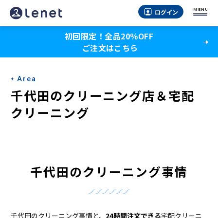
千
MENU
ログイン
代
初回限定！全品20％OFF
田
ご注文はこちら
の
宅
Area
配
千代田のクリーニング店＆宅配
ク
クリーニング
リ
ー
ニ
千代田のクリーニング事情
ン
グ
千代田のクリーニング事情と、
24時間注文できる
宅配クリーニ