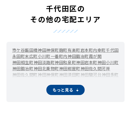
千代田区の
その他の宅配エリア
市ケ谷
飯田橋
神田
神保町
麹町
有楽町
岩本町
内幸町
千代田
永田町
末広町
小川町
一番町
内神田
鍛冶町
霞が関
神田相生町
神田淡路町
神田和泉町
神田岩本町
神田小川町
神田鍛冶町
神田北乗物町
神田紺屋町
神田佐久間河岸
神田佐久間町
神田神保町
神田須田町
神田駿河台
神田多町
神田司町
神田富山町
神田錦町
神田西福田町
神田練塀町
神田花岡町
神田東紺屋町
神田東松下町
神田平河町
もっと見る
神田松永町
神田美倉町
神田美土代町
紀尾井町
北の丸公園
九段南
九段北
五番町
三番町
外神田
西神田
二番町
隼町
東神田
一ツ橋
平河町
富士見
丸の内
三崎町
四番町
六番町