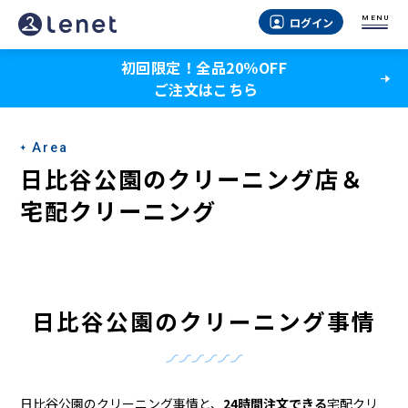
日
MENU
ログイン
比
初回限定！全品20％OFF
谷
ご注文はこちら
公
園
Area
の
日比谷公園のクリーニング店＆
宅
宅配クリーニング
配
ク
リ
日比谷公園のクリーニング事情
ー
ニ
日比谷公園のクリーニング事情と、
24時間注文できる
宅配クリ