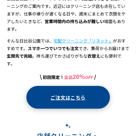
ン
ーニングのご案内です。近辺にはクリーニング店も点在してい
グ
ますが、仕事の帰りが遅くなる日や、週末にまとめて衣類をケ
アしたいときなど、
営業時間内の持ち込みが難しい
場面もあり
ます。
そんな日比谷公園では、
宅配クリーニング「リネット」
がおす
すめです。
スマホ一つでいつでも注文
でき、集荷からお届けまで
玄関先で完結
。持ち運びでかさばりがちな
衣替え
にも便利で
す。
20%
\
/
初回限定！
全品
OFF
ご注文はこちら
店舗クリーニング・