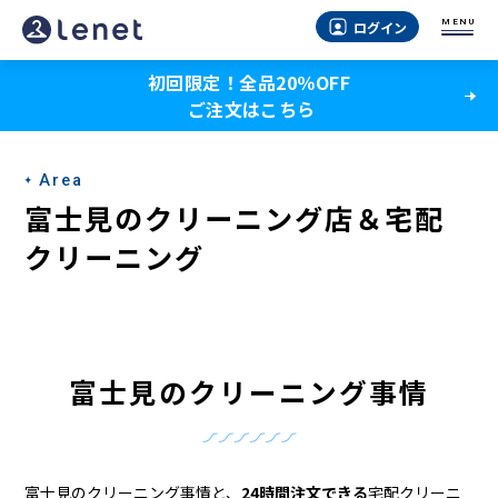
富
MENU
ログイン
士
初回限定！全品20％OFF
見
ご注文はこちら
の
宅
Area
配
富士見のクリーニング店＆宅配
ク
クリーニング
リ
ー
ニ
富士見のクリーニング事情
ン
グ
富士見のクリーニング事情と、
24時間注文できる
宅配クリーニ