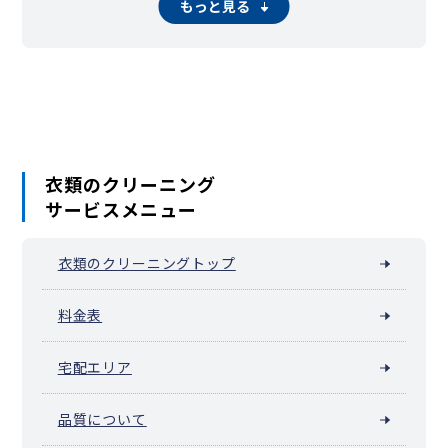
もっと見る
神田松永町
神田美倉町
神田美土代町
紀尾井町
北の丸公園
九段南
九段北
五番町
三番町
外神田
西神田
二番町
隼町
東神田
一ツ橋
日比谷公園
平河町
丸の内
三崎町
四番町
六番町
衣類のクリーニング
サービスメニュー
衣類のクリーニングトップ
料金表
宅配エリア
品質について