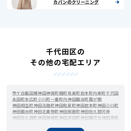
カバンのクリーニング
千代田区の
その他の宅配エリア
市ケ谷
飯田橋
神田
神保町
麹町
有楽町
岩本町
内幸町
千代田
永田町
末広町
小川町
一番町
内神田
鍛冶町
霞が関
神田相生町
神田淡路町
神田和泉町
神田岩本町
神田小川町
神田鍛冶町
神田北乗物町
神田紺屋町
神田佐久間河岸
神田佐久間町
神田神保町
神田須田町
神田駿河台
神田多町
神田司町
神田富山町
神田錦町
神田西福田町
神田練塀町
神田花岡町
神田東紺屋町
神田東松下町
神田平河町