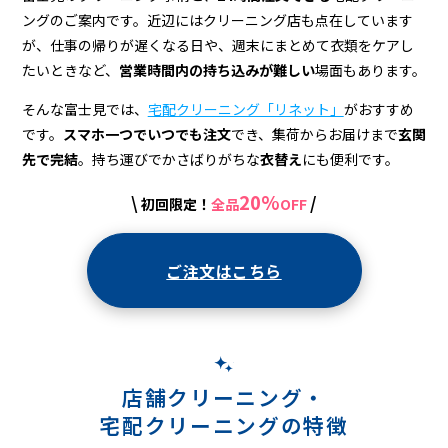
ングのご案内です。近辺にはクリーニング店も点在しています
が、仕事の帰りが遅くなる日や、週末にまとめて衣類をケアし
たいときなど、
営業時間内の持ち込みが難しい
場面もあります。
そんな富士見では、
宅配クリーニング「リネット」
がおすすめ
です。
スマホ一つでいつでも注文
でき、集荷からお届けまで
玄関
先で完結
。持ち運びでかさばりがちな
衣替え
にも便利です。
20%
\
/
初回限定！
全品
OFF
ご注文はこちら
店舗クリーニング・
宅配クリーニングの特徴