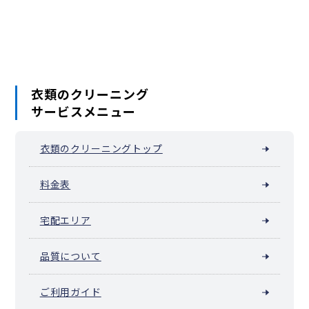
日比谷公園
平河町
富士見
丸の内
三崎町
四番町
六番町
衣類のクリーニング
サービスメニュー
衣類のクリーニングトップ
料金表
宅配エリア
品質について
ご利用ガイド