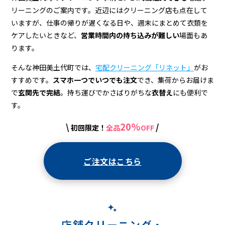
ニ
リーニングのご案内です。近辺にはクリーニング店も点在して
ン
いますが、仕事の帰りが遅くなる日や、週末にまとめて衣類を
グ
ケアしたいときなど、
営業時間内の持ち込みが難しい
場面もあ
ります。
そんな神田美土代町では、
宅配クリーニング「リネット」
がお
すすめです。
スマホ一つでいつでも注文
でき、集荷からお届けま
で
玄関先で完結
。持ち運びでかさばりがちな
衣替え
にも便利で
す。
20%
\
/
初回限定！
全品
OFF
ご注文はこちら
店舗クリーニング・