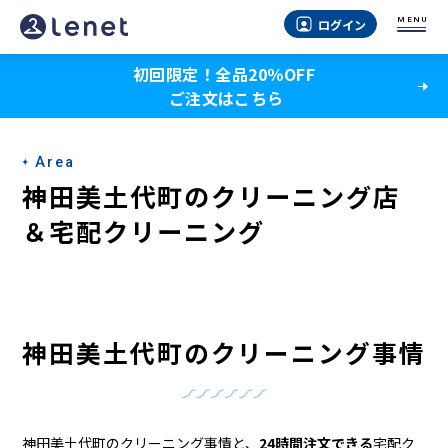
神
MENU
ログイン
田
初回限定！全品20％OFF
美
ご注文はこちら
土
代
Area
町
神田美土代町のクリーニング店
の
＆宅配クリーニング
宅
配
ク
神田美土代町のクリーニング事情
リ
ー
神田美土代町のクリーニング事情と、
24時間注文できる
宅配ク