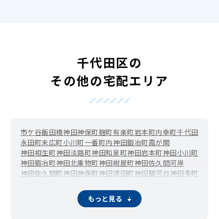
千代田区の
その他の宅配エリア
市ケ谷
飯田橋
神田
神保町
麹町
有楽町
岩本町
内幸町
千代田
永田町
末広町
小川町
一番町
内神田
鍛冶町
霞が関
神田相生町
神田淡路町
神田和泉町
神田岩本町
神田小川町
神田鍛冶町
神田北乗物町
神田紺屋町
神田佐久間河岸
神田佐久間町
神田神保町
神田須田町
神田駿河台
神田多町
神田司町
神田富山町
神田錦町
神田西福田町
神田練塀町
神田花岡町
神田東紺屋町
神田東松下町
神田平河町
もっと見る
神田松永町
神田美倉町
紀尾井町
北の丸公園
九段南
九段北
五番町
三番町
外神田
西神田
二番町
隼町
東神田
一ツ橋