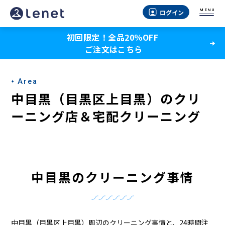
中
MENU
ログイン
目
初回限定！全品20％OFF
黒
ご注文はこちら
（目
黒
Area
区
中目黒（目黒区上目黒）のクリ
上
ーニング店＆宅配クリーニング
目
黒）
の
中目黒のクリーニング事情
ク
リ
中目黒（目黒区上目黒）周辺のクリーニング事情と、24時間注