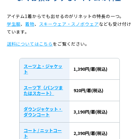
グ
アイテム1着からでも出せるのがリネットの特長の一つ。
学生服
、
着物
、
スキーウェア・スノボウェア
なども受け付け
ています。
送料についてはこちら
をご覧ください。
スーツ上・ジャケッ
1,390円/着(税込)
ト
スーツ下（パンツま
920円/着(税込)
たはスカート）
ダウンジャケット・
3,190円/着(税込)
ダウンコート
コート / ニットコー
2,390円/着(税込)
ト