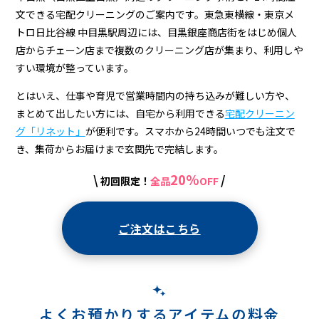
ー
文できる宅配クリーニングのご案内です。東急東横線・東京メ
ニ
トロ日比谷線 中目黒駅周辺には、目黒銀座商店街をはじめ個人
ン
店からチェーン店まで複数のクリーニング店が集まり、利用しや
すい環境が整っています。
グ
とはいえ、仕事や育児で営業時間内の持ち込みが難しい方や、
店
まとめて出したい方には、自宅から利用できる
宅配クリーニン
＆
グ「リネット」
が便利です。スマホから24時間いつでも注文で
宅
き、集荷からお届けまで玄関先で完結します。
配
20%
\
/
初回限定！
全品
OFF
ク
リ
ご注文はこちら
ー
ニ
ン
よくお預かりするアイテムの料金