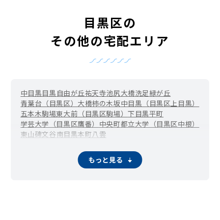
目黒区の
その他の宅配エリア
中目黒
目黒
自由が丘
祐天寺
池尻大橋
洗足
緑が丘
青葉台（目黒区）
大橋
柿の木坂
中目黒（目黒区上目黒）
五本木
駒場東大前（目黒区駒場）
下目黒
平町
学芸大学（目黒区鷹番）
中央町
都立大学（目黒区中根）
東山
碑文谷
南
目黒本町
八雲
もっと見る