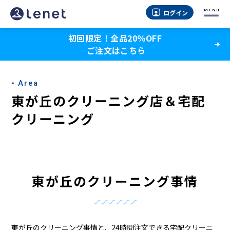
東
MENU
ログイン
が
初回限定！全品20％OFF
丘
ご注文はこちら
の
ク
Area
リ
東が丘のクリーニング店＆宅配
ー
クリーニング
ニ
ン
グ
東が丘のクリーニング事情
店
＆
東が丘のクリーニング事情と、24時間注文できる宅配クリーニ