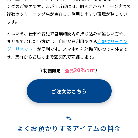
宅
ングのご案内です。東が丘近辺には、個人店からチェーン店まで
配
複数のクリーニング店が点在し、利用しやすい環境が整ってい
ク
ます。
リ
とはいえ、仕事や育児で営業時間内の持ち込みが難しい方や、
まとめて出したい方には、自宅から利用できる
宅配クリーニン
ー
グ「リネット」
が便利です。スマホから24時間いつでも注文で
ニ
き、集荷からお届けまで玄関先で完結します。
ン
20%
\
/
初回限定！
全品
OFF
グ
ご注文はこちら
よくお預かりするアイテムの料金