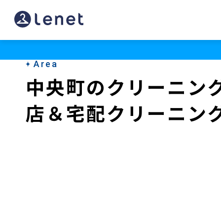
中
央
町
Area
の
中央町のクリーニン
ク
店＆宅配クリーニン
リ
ー
ニ
ン
グ
店