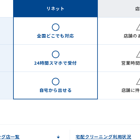
リネット
店
全国どこでも
対応
店舗の
24時間
スマホで受付
営業時間
自宅から
出せる
店舗に
持
ング店一覧
宅配クリーニング利用状況