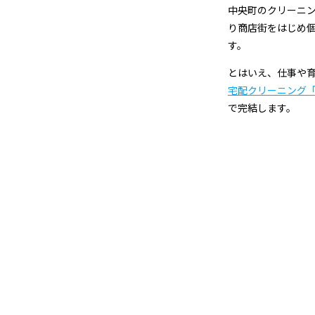
＆
中央町のクリーニン
り商店街をはじめ
宅
す。
配
とはいえ、仕事や
宅配クリーニング
ク
で完結します。
リ
ー
ニ
ン
グ