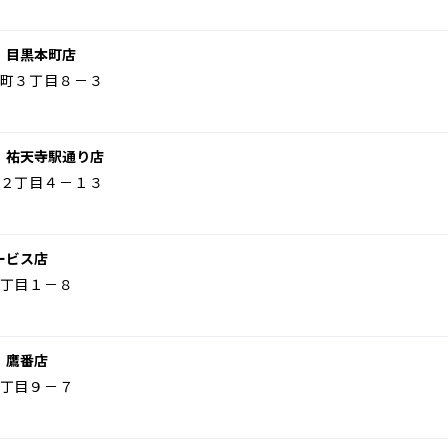
 目黒本町店
町３丁目８－３
 祐天寺駅通り店
２丁目４－１３
ービス店
丁目１－８
 鷹番店
丁目９－７