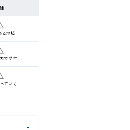
舗
ある地域
内で
受付
っていく