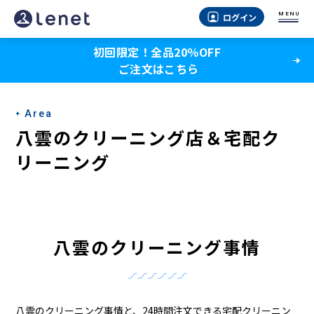
八
MENU
ログイン
雲
初回限定！全品20％OFF
の
ご注文はこちら
ク
リ
Area
ー
八雲のクリーニング店＆宅配ク
ニ
リーニング
ン
グ
店
八雲のクリーニング事情
＆
宅
八雲のクリーニング事情と、24時間注文できる宅配クリーニン