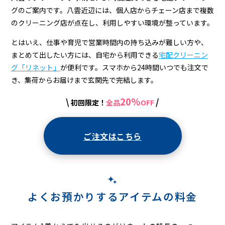
配
グのご案内です。八雲近辺には、個人店からチェーン店まで複数
ク
のクリーニング店が点在し、利用しやすい環境が整っています。
リ
とはいえ、仕事や育児で営業時間内の持ち込みが難しい方や、
ー
まとめて出したい方には、自宅から利用できる
宅配クリーニン
グ「リネット」
が便利です。スマホから24時間いつでも注文で
ニ
き、集荷からお届けまで玄関先で完結します。
ン
20%
\
/
初回限定！
全品
OFF
グ
ご注文はこちら
よくお預かりするアイテムの料金