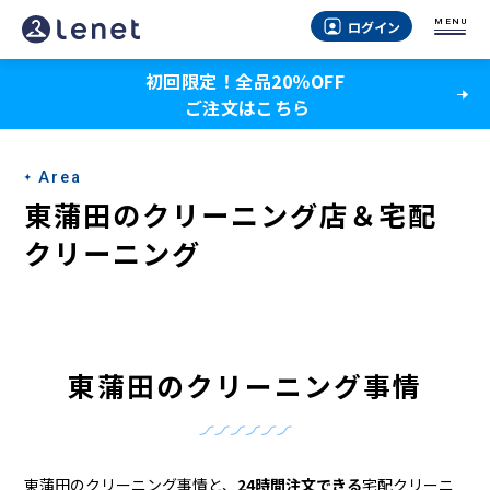
東
MENU
ログイン
蒲
初回限定！全品20％OFF
田
ご注文はこちら
の
ク
Area
リ
東蒲田のクリーニング店＆宅配
ー
クリーニング
ニ
ン
グ
東蒲田のクリーニング事情
店
＆
東蒲田のクリーニング事情と、
24時間注文できる
宅配クリーニ