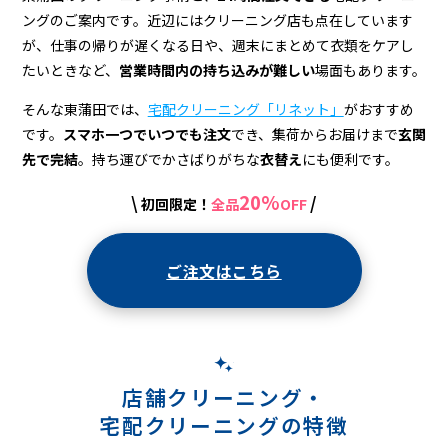
宅
ングのご案内です。近辺にはクリーニング店も点在しています
配
が、仕事の帰りが遅くなる日や、週末にまとめて衣類をケアし
ク
たいときなど、
営業時間内の持ち込みが難しい
場面もあります。
リ
そんな東蒲田では、
宅配クリーニング「リネット」
がおすすめ
です。
スマホ一つでいつでも注文
でき、集荷からお届けまで
玄関
ー
先で完結
。持ち運びでかさばりがちな
衣替え
にも便利です。
ニ
20%
\
/
初回限定！
全品
OFF
ン
グ
ご注文はこちら
店舗クリーニング・
宅配クリーニングの特徴