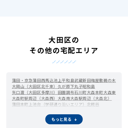
大田区の
その他の宅配エリア
蒲田・京急蒲田
西馬込
池上
平和島
武蔵新田
梅屋敷
鵜の木
大岡山（大田区北千束）
久が原
下丸子
昭和島
矢口渡（大田区多摩川）
田園調布
石川町
大森本町
大森東
大森町駅周辺（大森西）
大森南
大森駅周辺（大森北）
蒲田本町
上池台（学研通り沿いエリア）
北糀谷
馬込（北馬込）
御嶽山（北嶺町）
京浜島
山王
新蒲田
千鳥町駅周辺（千鳥）
田園調布本町（沼部駅周辺）
もっと見る
田園調布南
東海
仲池上
中馬込
雑色（大田区仲六郷）