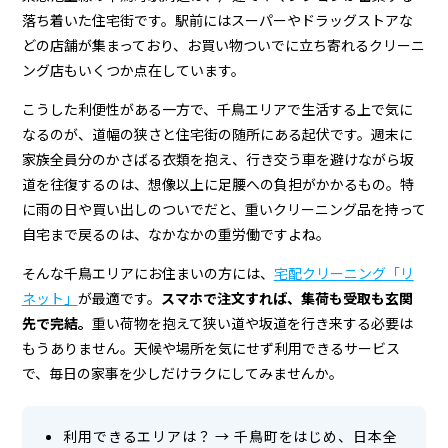
グ
落ち着いた住宅街です。駅前にはスーパーやドラッグストアな
店
どの店舗が集まっており、お買い物ついでに立ち寄れるクリーニ
＆
ング店もいくつか点在しています。
宅
こうした利便性がある一方で、千鳥エリアで生活する上で気に
なるのが、道幅の狭さと住宅街の随所にある起伏です。週末に
配
家族全員分のかさばる衣類を抱え、行き交う車を避けながら坂
ク
道を往復するのは、想像以上に足腰への負担がかかるもの。特
リ
に雨の日や買い出しのついでだと、重いクリーニング品を持って
自宅まで戻るのは、なかなかの重労働ですよね。
ー
そんな千鳥エリアにお住まいの方には、
宅配クリーニング「リ
ニ
ネット」
が最適です。
スマホで注文すれば、集荷も受取も玄関
ン
先で完結。
重い荷物を抱えて狭い道や坂道を行き来する必要は
もうありません。天候や場所を気にせず利用できるサービス
グ
で、毎日の家事を少しだけラクにしてみませんか。
利用できるエリアは？
→
千鳥町をはじめ、日本全