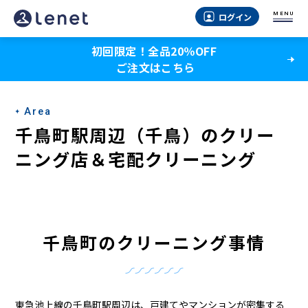
千
MENU
ログイン
鳥
初回限定！全品20％OFF
町
ご注文はこちら
駅
（千
Area
鳥）
千鳥町駅周辺（千鳥）のクリー
の
ニング店＆宅配クリーニング
ク
リ
ー
千鳥町のクリーニング事情
ニ
ン
東急池上線の千鳥町駅周辺は、戸建てやマンションが密集する