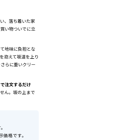
整い、落ち着いた家
お買い物ついでに立
いて地味に負担とな
を抱えて坂道を上り
でさらに重いクリー
ホで注文するだけ
ません。坂の上まで
す。
示価格です。