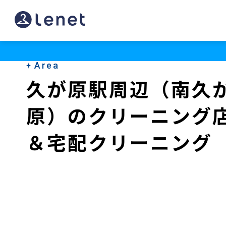
久
が
原
Area
駅
久が原駅周辺（南久
周
原）のクリーニング
辺
（南
＆宅配クリーニング
久
が
原）
の