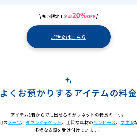
20%
\
/
初回限定！
全品
OFF
ご注文はこちら
よくお預かりするアイテムの料
アイテム1着からでも出せるのがリネットの特長の一つ。
用の
スーツ
、
ダウンジャケット
、上質な素材の
ワンピース
、
学生服
多様な衣類を受け付けています。