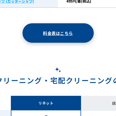
ツ (カッターシャツ)
495円/着(税込)
料金表はこちら
クリーニング・
宅配クリーニング
リネット
店