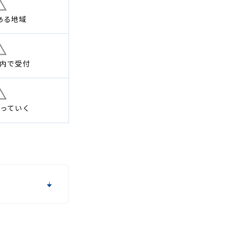
ある地域
内で
受付
っていく