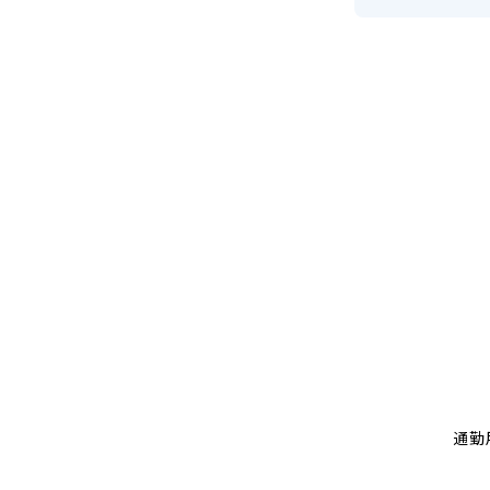
リ
ー
ニ
ン
グ
通勤