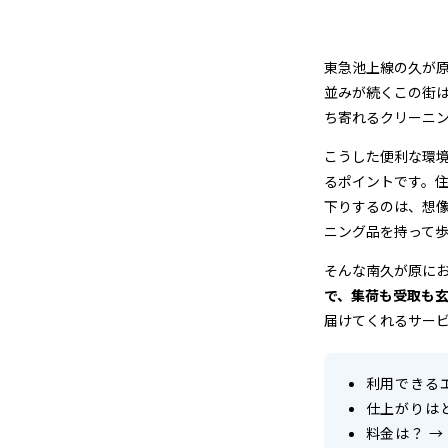
ク
リ
東急池上線の久が
ー
並みが続くこの街
ち寄れるクリーニ
ニ
こうした便利な環
ン
るポイントです。
下りするのは、想
グ
ニング品を持って
店
そんな南久が原に
で、集荷も受取も
＆
届けてくれるサー
宅
配
利用できる
仕上がりは
ク
料金は？
→