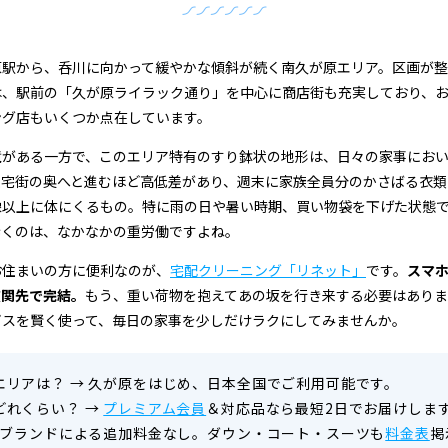
原駅から、呑川に向かって緩やかな傾斜が続く南久が原エリア。区画が
は、駅前の「久が原ライラック通り」を中心に商店街も充実しており、
ング店もいくつか点在しています。
境がある一方で、このエリア特有のすり鉢状の地形は、日々の家事にお
住宅街の奥へと進むほど高低差があり、週末に家族全員分のかさばる衣類
像以上に体にくるもの。特に雨の日や暑い時期、買い物袋を下げた状態
歩くのは、なかなかの重労働ですよね。
お住まいの方に便利なのが、
宅配クリーニング「リネット」
です。
スマ
玄関先で完結。
もう、重い荷物を抱えてあの坂を行き来する必要はあり
ビスを賢く使って、毎日の家事を少しだけラクにしてみませんか。
エリアは？
→
久が原をはじめ、日本全国でご利用可能です。
どれくらい？
→
プレミアム会員
＆対応品なら最短2日でお届けしま
ブランドによる追加料金なし。ダウン・コート・スーツも
料金表
掲