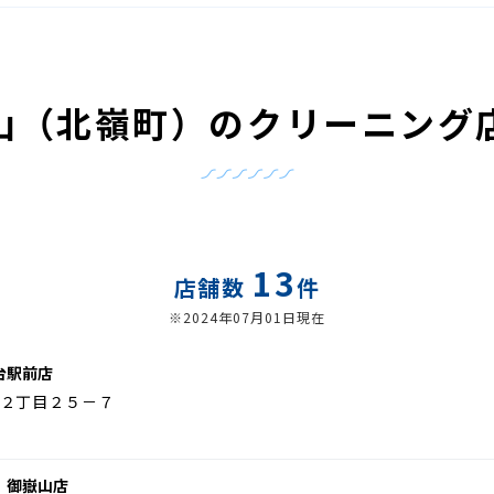
山（北嶺町）のクリーニング
13
店舗数
件
※2024年07月01日現在
台駅前店
２丁目２５－７
 御嶽山店