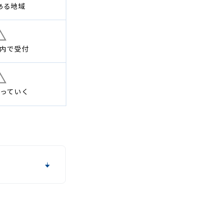
ある地域
内で
受付
っていく