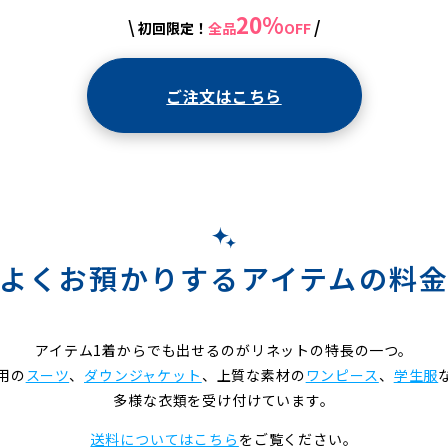
20%
\
/
初回限定！
全品
OFF
ご注文はこちら
よくお預かりするアイテムの料
アイテム1着からでも出せるのがリネットの特長の一つ。
用の
スーツ
、
ダウンジャケット
、上質な素材の
ワンピース
、
学生服
多様な衣類を受け付けています。
送料についてはこちら
をご覧ください。