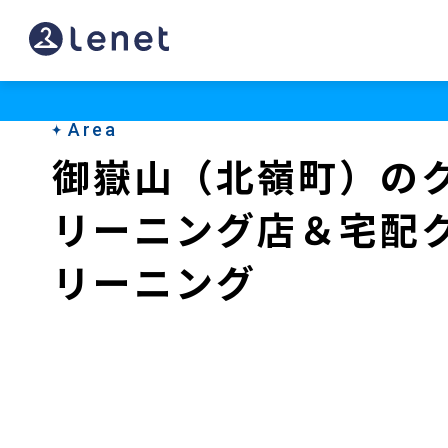
御
嶽
山
Area
（北
御嶽山（北嶺町）の
嶺
リーニング店＆宅配
町）
の
リーニング
ク
リ
ー
ニ