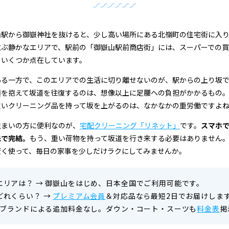
山駅から御嶽神社を抜けると、少し高い場所にある北嶺町の住宅街に入
並ぶ静かなエリアで、駅前の「御嶽山駅前商店街」には、スーパーでの
もいくつか点在しています。
ある一方で、このエリアでの生活に切り離せないのが、駅からの上り坂
類を抱えて坂道を往復するのは、想像以上に足腰への負担がかかるもの
重いクリーニング品を持って坂を上がるのは、なかなかの重労働ですよ
住まいの方に便利なのが、
宅配クリーニング「リネット」
です。
スマホ
先で完結。
もう、重い荷物を持って坂道を行き来する必要はありません
賢く使って、毎日の家事を少しだけラクにしてみませんか。
エリアは？
→
御嶽山をはじめ、日本全国でご利用可能です。
どれくらい？
→
プレミアム会員
＆対応品なら最短2日でお届けしま
ブランドによる追加料金なし。ダウン・コート・スーツも
料金表
掲