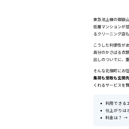
ン
グ
東急池上線の御嶽
店
低層マンションが
るクリーニング店
＆
こうした利便性が
宅
員分のかさばる衣
出しのついでに、
配
そんな北嶺町にお
ク
集荷も受取も玄関
くれるサービスを
リ
ー
利用できる
ニ
仕上がりは
料金は？
→
ン