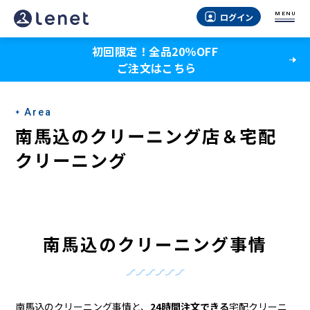
南
MENU
ログイン
馬
初回限定！全品20％OFF
込
ご注文はこちら
の
ク
Area
リ
南馬込のクリーニング店＆宅配
ー
クリーニング
ニ
ン
グ
南馬込のクリーニング事情
店
＆
南馬込のクリーニング事情と、
24時間注文できる
宅配クリーニ