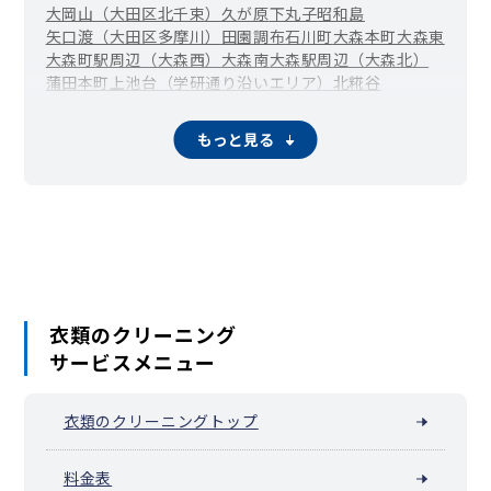
大岡山（大田区北千束）
久が原
下丸子
昭和島
矢口渡（大田区多摩川）
田園調布
石川町
大森本町
大森東
大森町駅周辺（大森西）
大森南
大森駅周辺（大森北）
蒲田本町
上池台（学研通り沿いエリア）
北糀谷
馬込（北馬込）
御嶽山（北嶺町）
京浜島
山王
新蒲田
千鳥町駅周辺（千鳥）
田園調布本町（沼部駅周辺）
もっと見る
田園調布南
東海
仲池上
中馬込
雑色（大田区仲六郷）
蓮沼（西蒲田）
糀谷・大鳥居（西糀谷）
西嶺町
西六郷
萩中
穴守稲荷（羽田）
羽田旭町
羽田空港
東蒲田
東糀谷
東馬込
東嶺町
東矢口
洗足池・石川台（大田区東雪谷）
東六郷
ふるさとの浜辺公園
平和の森公園
本羽田
南蒲田
久が原駅周辺（南久が原）
南千束
雪が谷大塚（大田区南雪谷）
南六郷
武蔵新田（矢口）
雪谷大塚町
衣類のクリーニング
サービスメニュー
衣類のクリーニングトップ
料金表