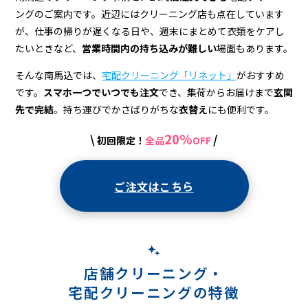
宅
ングのご案内です。近辺にはクリーニング店も点在しています
配
が、仕事の帰りが遅くなる日や、週末にまとめて衣類をケアし
ク
たいときなど、
営業時間内の持ち込みが難しい
場面もあります。
リ
そんな南馬込では、
宅配クリーニング「リネット」
がおすすめ
です。
スマホ一つでいつでも注文
でき、集荷からお届けまで
玄関
ー
先で完結
。持ち運びでかさばりがちな
衣替え
にも便利です。
ニ
20%
\
/
初回限定！
全品
OFF
ン
グ
ご注文はこちら
店舗クリーニング・
宅配クリーニングの特徴