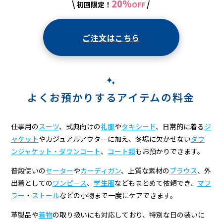
20%
\
/
初回限定！
OFF
ご注文はこちら
よくお預かりするアイテムの料金
仕事用の
スーツ
、式典向けの
礼服
や
タキシード
、日常的に着る
ジ
ャケット
やカジュアルアウターに加え、冬場に欠かせない
ダウ
ンジャケット・ダウンコート
、
コート類
もお預かりできます。
普段使いの
セーター
や
カーディガン
、上質な素材の
ブラウス
、外
出着としての
ワンピース
、
学生服
などもまとめて依頼でき、
マフ
ラー
・
ストール
などの小物まで一度にケアできます。
革製品や
着物
の取り扱いにも対応しており、特別な日の装いに