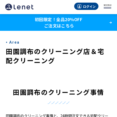
田
MENU
ログイン
園
初回限定！全品20％OFF
調
ご注文はこちら
布
の
Area
ク
田園調布のクリーニング店＆宅
リ
配クリーニング
ー
ニ
ン
田園調布のクリーニング事情
グ
店
田園調布のクリーニング事情と、24時間注文できる宅配クリー