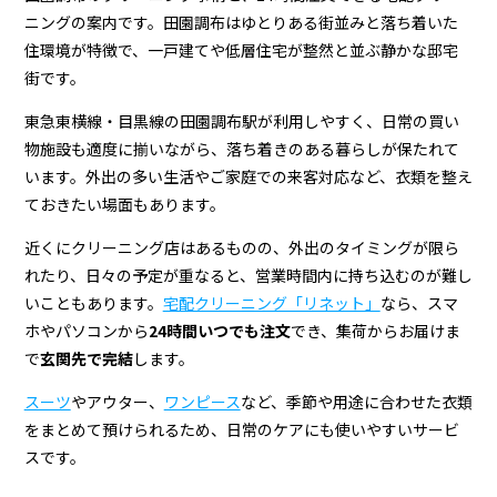
＆
ニングの案内です。田園調布はゆとりある街並みと落ち着いた
宅
住環境が特徴で、一戸建てや低層住宅が整然と並ぶ静かな邸宅
配
街です。
ク
東急東横線・目黒線の田園調布駅が利用しやすく、日常の買い
物施設も適度に揃いながら、落ち着きのある暮らしが保たれて
リ
います。外出の多い生活やご家庭での来客対応など、衣類を整え
ー
ておきたい場面もあります。
ニ
近くにクリーニング店はあるものの、外出のタイミングが限ら
ン
れたり、日々の予定が重なると、営業時間内に持ち込むのが難し
いこともあります。
宅配クリーニング「リネット」
なら、スマ
グ
ホやパソコンから
24時間いつでも注文
でき、集荷からお届けま
で
玄関先で完結
します。
スーツ
やアウター、
ワンピース
など、季節や用途に合わせた衣類
をまとめて預けられるため、日常のケアにも使いやすいサービ
スです。