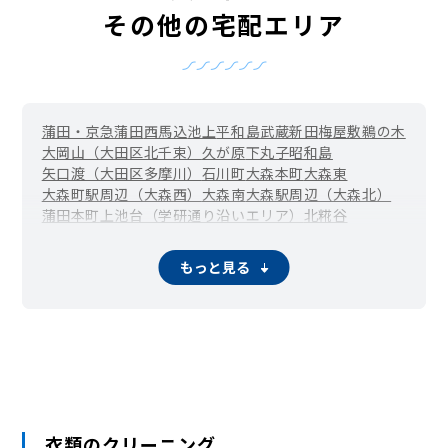
その他の宅配エリア
蒲田・京急蒲田
西馬込
池上
平和島
武蔵新田
梅屋敷
鵜の木
大岡山（大田区北千束）
久が原
下丸子
昭和島
矢口渡（大田区多摩川）
石川町
大森本町
大森東
大森町駅周辺（大森西）
大森南
大森駅周辺（大森北）
蒲田本町
上池台（学研通り沿いエリア）
北糀谷
馬込（北馬込）
御嶽山（北嶺町）
京浜島
山王
新蒲田
千鳥町駅周辺（千鳥）
田園調布本町（沼部駅周辺）
もっと見る
田園調布南
東海
仲池上
中馬込
雑色（大田区仲六郷）
蓮沼（西蒲田）
糀谷・大鳥居（西糀谷）
西嶺町
西六郷
萩中
穴守稲荷（羽田）
羽田旭町
羽田空港
東蒲田
東糀谷
東馬込
東嶺町
東矢口
洗足池・石川台（大田区東雪谷）
東六郷
ふるさとの浜辺公園
平和の森公園
本羽田
南蒲田
久が原駅周辺（南久が原）
南千束
南馬込
雪が谷大塚（大田区南雪谷）
南六郷
武蔵新田（矢口）
雪谷大塚町
衣類のクリーニング