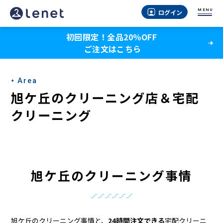
旭
MENU
ログイン
ケ
初回限定！全品20％OFF
丘
ご注文はこちら
の
ク
Area
リ
旭ケ丘のクリーニング店＆宅配
ー
クリーニング
ニ
ン
グ
旭ケ丘のクリーニング事情
店
＆
旭ケ丘のクリーニング事情と、
24時間注文できる
宅配クリーニ