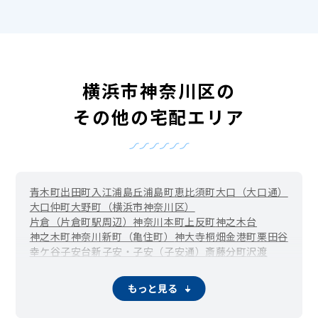
横浜市神奈川区の
その他の宅配エリア
青木町
出田町
入江
浦島丘
浦島町
恵比須町
大口（大口通）
大口仲町
大野町（横浜市神奈川区）
片倉（片倉町駅周辺）
神奈川本町
上反町
神之木台
神之木町
神奈川新町（亀住町）
神大寺
桐畑
金港町
栗田谷
幸ケ谷
子安台
新子安・子安（子安通）
斎藤分町
沢渡
三枚町
白幡上町
白幡仲町
白幡東町
白幡西町
白幡南町
白幡向町
白幡町
新浦島町
新町
菅田町
鈴繁町
高島台
立町
もっと見る
千若町
鶴屋町
富家町
鳥越（横浜市神奈川区）
中丸（横浜市神奈川区）
七島町
西大口
西神奈川
西寺尾