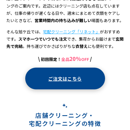
宅
ングのご案内です。近辺にはクリーニング店も点在しています
配
が、仕事の帰りが遅くなる日や、週末にまとめて衣類をケアし
ク
たいときなど、
営業時間内の持ち込みが難しい
場面もあります。
リ
そんな旭ケ丘では、
宅配クリーニング「リネット」
がおすすめ
です。
スマホ一つでいつでも注文
でき、集荷からお届けまで
玄関
ー
先で完結
。持ち運びでかさばりがちな
衣替え
にも便利です。
ニ
20%
\
/
初回限定！
全品
OFF
ン
グ
ご注文はこちら
店舗クリーニング・
宅配クリーニングの特徴