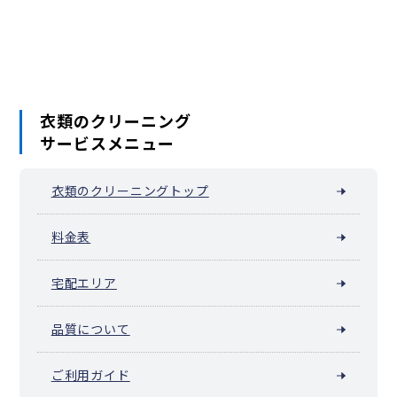
二本榎
羽沢町
羽沢横浜国大（羽沢南）
橋本町
平川町
広台太田町
二ツ谷町
星野町
松ケ丘
松見町
松本町
瑞穂町（横浜市神奈川区）
三ツ沢上町
三ツ沢中町
三ツ沢下町
三ツ沢東町
三ツ沢西町
三ツ沢南町
守屋町
山内町
六角橋
衣類のクリーニング
サービスメニュー
衣類のクリーニングトップ
料金表
宅配エリア
品質について
ご利用ガイド