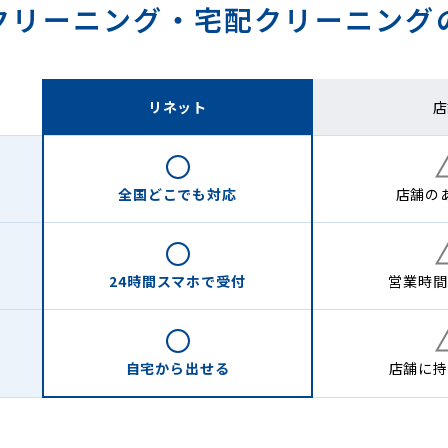
クリーニング・
宅配クリーニング
リネット
店
全国どこでも
対応
店舗の
24時間
スマホで受付
営業時間
自宅から
出せる
店舗に
持