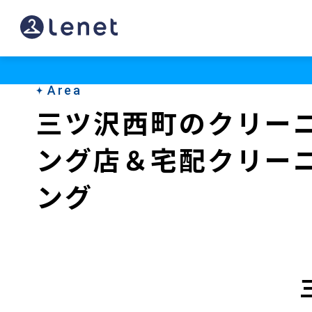
三
ツ
沢
Area
西
三ツ沢西町のクリー
町
ング店＆宅配クリー
の
ク
ング
リ
ー
ニ
ン