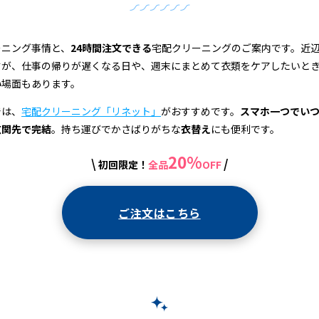
ーニング事情と、
24時間注文できる
宅配クリーニングのご案内です。近
すが、仕事の帰りが遅くなる日や、週末にまとめて衣類をケアしたいと
い
場面もあります。
では、
宅配クリーニング「リネット」
がおすすめです。
スマホ一つでい
玄関先で完結
。持ち運びでかさばりがちな
衣替え
にも便利です。
20%
\
/
初回限定！
全品
OFF
ご注文はこちら