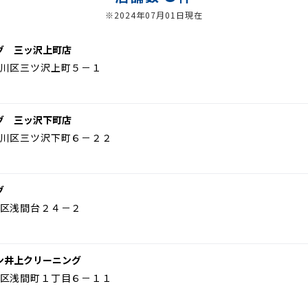
※2024年07月01日現在
グ 三ッ沢上町店
川区三ツ沢上町５－１
グ 三ッ沢下町店
川区三ツ沢下町６－２２
グ
区浅間台２４－２
ン井上クリーニング
区浅間町１丁目６－１１