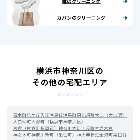
靴のクリーニング
カバンのクリーニング
横浜市神奈川区の
その他の宅配エリア
青木町
旭ケ丘
入江
浦島丘
浦島町
恵比須町
大口（大口通）
大口仲町
大野町（横浜市神奈川区）
片倉（片倉町駅周辺）
神奈川本町
上反町
神之木台
神之木町
神奈川新町（亀住町）
神大寺
桐畑
金港町
栗田谷