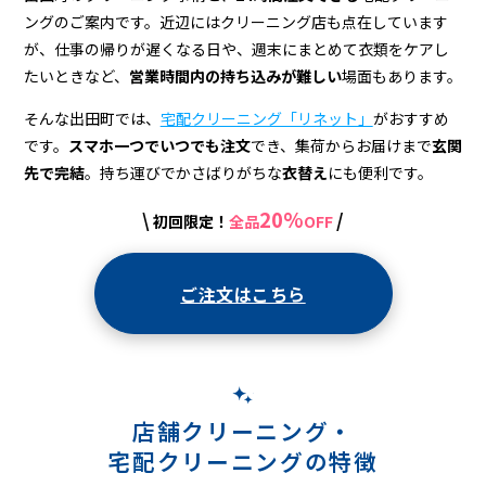
宅
ングのご案内です。近辺にはクリーニング店も点在しています
配
が、仕事の帰りが遅くなる日や、週末にまとめて衣類をケアし
ク
たいときなど、
営業時間内の持ち込みが難しい
場面もあります。
リ
そんな出田町では、
宅配クリーニング「リネット」
がおすすめ
です。
スマホ一つでいつでも注文
でき、集荷からお届けまで
玄関
ー
先で完結
。持ち運びでかさばりがちな
衣替え
にも便利です。
ニ
20%
\
/
初回限定！
全品
OFF
ン
グ
ご注文はこちら
店舗クリーニング・
宅配クリーニングの特徴