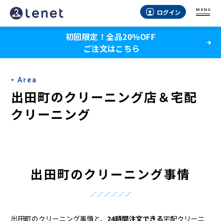
出
MENU
ログイン
田
初回限定！全品20％OFF
町
ご注文はこちら
の
ク
Area
リ
出田町のクリーニング店＆宅配
ー
クリーニング
ニ
ン
グ
出田町のクリーニング事情
店
＆
出田町のクリーニング事情と、
24時間注文できる
宅配クリーニ