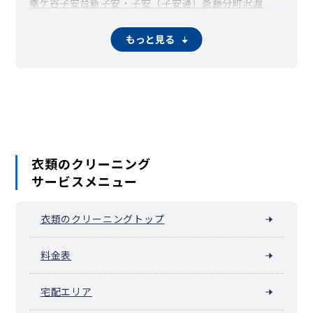
幸ケ谷
子安台
新子安・子安（子安通）
斎藤分町
沢渡
三枚町
白幡上町
白幡仲町
白幡東町
白幡西町
白幡南町
白幡向町
白幡町
新浦島町
新町
菅田町
鈴繁町
高島台
立町
もっと見る
千若町
鶴屋町
富家町
鳥越（横浜市神奈川区）
中丸（横浜市神奈川区）
七島町
西大口
西神奈川
西寺尾
二本榎
羽沢町
羽沢横浜国大（羽沢南）
橋本町
平川町
広台太田町
二ツ谷町
星野町
松ケ丘
松見町
松本町
瑞穂町（横浜市神奈川区）
三ツ沢上町
三ツ沢中町
三ツ沢下町
三ツ沢東町
三ツ沢西町
三ツ沢南町
守屋町
山内町
六角橋
衣類のクリーニング
サービスメニュー
衣類のクリーニングトップ
料金表
宅配エリア