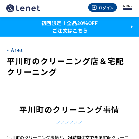
平
MENU
ログイン
川
初回限定！全品20％OFF
町
ご注文はこちら
の
ク
Area
リ
平川町のクリーニング店＆宅配
ー
クリーニング
ニ
ン
グ
平川町のクリーニング事情
店
＆
平川町のクリーニング事情と、
24時間注文できる
宅配クリーニ