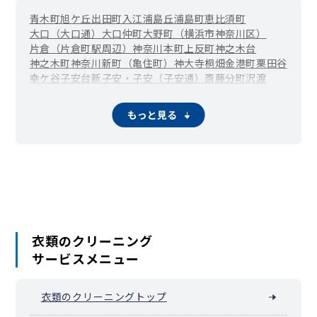
青木町
旭ケ丘
出田町
入江
浦島丘
浦島町
恵比須町
大口（大口通）
大口仲町
大野町（横浜市神奈川区）
片倉（片倉町駅周辺）
神奈川本町
上反町
神之木台
神之木町
神奈川新町（亀住町）
神大寺
桐畑
金港町
栗田谷
幸ケ谷
子安台
新子安・子安（子安通）
斎藤分町
沢渡
三枚町
白幡上町
白幡仲町
白幡東町
白幡西町
白幡南町
白幡向町
白幡町
新浦島町
新町
菅田町
鈴繁町
高島台
立町
もっと見る
千若町
鶴屋町
富家町
鳥越（横浜市神奈川区）
中丸（横浜市神奈川区）
七島町
西大口
西神奈川
西寺尾
二本榎
羽沢町
羽沢横浜国大（羽沢南）
橋本町
広台太田町
二ツ谷町
星野町
松ケ丘
松見町
松本町
瑞穂町（横浜市神奈川区）
三ツ沢上町
三ツ沢中町
三ツ沢下町
三ツ沢東町
三ツ沢西町
三ツ沢南町
守屋町
山内町
六角橋
衣類のクリーニング
サービスメニュー
衣類のクリーニングトップ