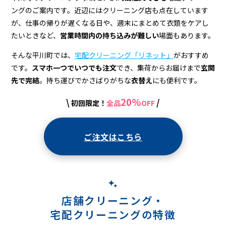
宅
ングのご案内です。近辺にはクリーニング店も点在しています
配
が、仕事の帰りが遅くなる日や、週末にまとめて衣類をケアし
ク
たいときなど、
営業時間内の持ち込みが難しい
場面もあります。
リ
そんな平川町では、
宅配クリーニング「リネット」
がおすすめ
です。
スマホ一つでいつでも注文
でき、集荷からお届けまで
玄関
ー
先で完結
。持ち運びでかさばりがちな
衣替え
にも便利です。
ニ
20%
\
/
初回限定！
全品
OFF
ン
グ
ご注文はこちら
店舗クリーニング・
宅配クリーニングの特徴