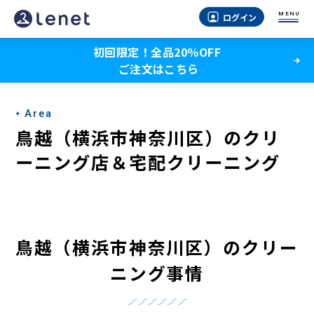
鳥
MENU
ログイン
越
初回限定！全品20％OFF
（横
ご注文はこちら
浜
市
Area
神
鳥越（横浜市神奈川区）のクリ
奈
ーニング店＆宅配クリーニング
川
区）
の
鳥越（横浜市神奈川区）のクリー
ク
ニング事情
リ