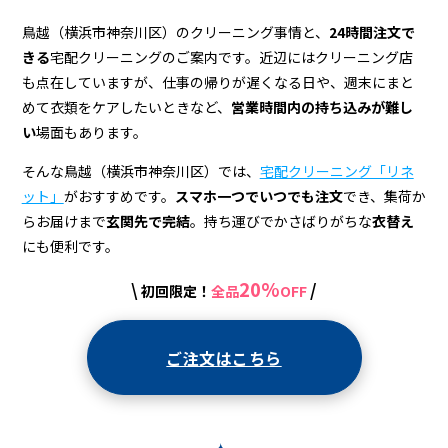
ー
ニ
鳥越（横浜市神奈川区）のクリーニング事情と、
24時間注文で
きる
宅配クリーニングのご案内です。近辺にはクリーニング店
ン
も点在していますが、仕事の帰りが遅くなる日や、週末にまと
グ
めて衣類をケアしたいときなど、
営業時間内の持ち込みが難し
い
場面もあります。
店
＆
そんな鳥越（横浜市神奈川区）では、
宅配クリーニング「リネ
ット」
がおすすめです。
スマホ一つでいつでも注文
でき、集荷か
宅
らお届けまで
玄関先で完結
。持ち運びでかさばりがちな
衣替え
配
にも便利です。
ク
20%
\
/
初回限定！
全品
OFF
リ
ー
ご注文はこちら
ニ
ン