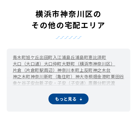
横浜市神奈川区の
その他の宅配エリア
青木町
旭ケ丘
出田町
入江
浦島丘
浦島町
恵比須町
大口（大口通）
大口仲町
大野町（横浜市神奈川区）
片倉（片倉町駅周辺）
神奈川本町
上反町
神之木台
神之木町
神奈川新町（亀住町）
神大寺
桐畑
金港町
栗田谷
幸ケ谷
子安台
新子安・子安（子安通）
斎藤分町
沢渡
三枚町
白幡上町
白幡仲町
白幡東町
白幡西町
白幡南町
白幡向町
白幡町
新浦島町
新町
菅田町
鈴繁町
高島台
立町
もっと見る
千若町
鶴屋町
富家町
中丸（横浜市神奈川区）
七島町
西大口
西神奈川
西寺尾
二本榎
羽沢町
羽沢横浜国大（羽沢南）
橋本町
平川町
広台太田町
二ツ谷町
星野町
松ケ丘
松見町
松本町
瑞穂町（横浜市神奈川区）
三ツ沢上町
三ツ沢中町
三ツ沢下町
三ツ沢東町
三ツ沢西町
三ツ沢南町
守屋町