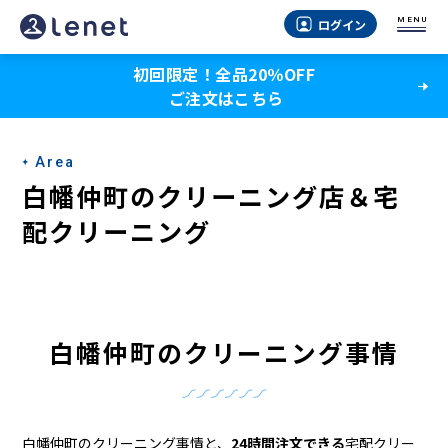
白
MENU
ログイン
幡
初回限定！全品20％OFF
仲
ご注文はこちら
町
の
Area
ク
白幡仲町のクリーニング店＆宅
リ
配クリーニング
ー
ニ
ン
白幡仲町のクリーニング事情
グ
店
白幡仲町のクリーニング事情と、
24時間注文できる
宅配クリー