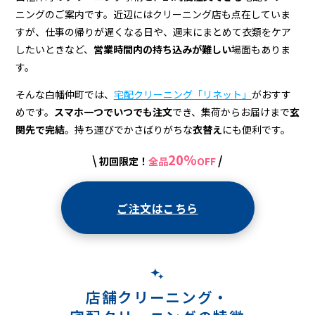
＆
ニングのご案内です。近辺にはクリーニング店も点在していま
宅
すが、仕事の帰りが遅くなる日や、週末にまとめて衣類をケア
配
したいときなど、
営業時間内の持ち込みが難しい
場面もありま
す。
ク
そんな白幡仲町では、
宅配クリーニング「リネット」
がおすす
リ
めです。
スマホ一つでいつでも注文
でき、集荷からお届けまで
玄
ー
関先で完結
。持ち運びでかさばりがちな
衣替え
にも便利です。
ニ
20%
\
/
初回限定！
全品
OFF
ン
グ
ご注文はこちら
店舗クリーニング・