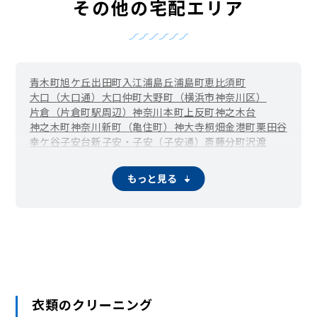
その他の宅配エリア
青木町
旭ケ丘
出田町
入江
浦島丘
浦島町
恵比須町
大口（大口通）
大口仲町
大野町（横浜市神奈川区）
片倉（片倉町駅周辺）
神奈川本町
上反町
神之木台
神之木町
神奈川新町（亀住町）
神大寺
桐畑
金港町
栗田谷
幸ケ谷
子安台
新子安・子安（子安通）
斎藤分町
沢渡
三枚町
白幡上町
白幡東町
白幡西町
白幡南町
白幡向町
白幡町
新浦島町
新町
菅田町
鈴繁町
高島台
立町
千若町
もっと見る
鶴屋町
富家町
鳥越（横浜市神奈川区）
中丸（横浜市神奈川区）
七島町
西大口
西神奈川
西寺尾
二本榎
羽沢町
羽沢横浜国大（羽沢南）
橋本町
平川町
広台太田町
二ツ谷町
星野町
松ケ丘
松見町
松本町
瑞穂町（横浜市神奈川区）
三ツ沢上町
三ツ沢中町
三ツ沢下町
三ツ沢東町
三ツ沢西町
三ツ沢南町
守屋町
山内町
六角橋
衣類のクリーニング