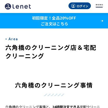
六
MENU
ログイン
角
初回限定！全品20％OFF
橋
ご注文はこちら
の
ク
Area
リ
六角橋のクリーニング店＆宅配
ー
クリーニング
ニ
ン
グ
六角橋のクリーニング事情
店
＆
六角橋のクリーニング事情と、
24時間注文できる
宅配クリーニ