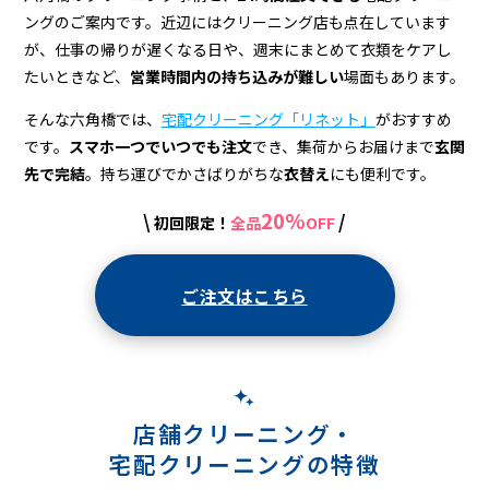
宅
ングのご案内です。近辺にはクリーニング店も点在しています
配
が、仕事の帰りが遅くなる日や、週末にまとめて衣類をケアし
ク
たいときなど、
営業時間内の持ち込みが難しい
場面もあります。
リ
そんな六角橋では、
宅配クリーニング「リネット」
がおすすめ
です。
スマホ一つでいつでも注文
でき、集荷からお届けまで
玄関
ー
先で完結
。持ち運びでかさばりがちな
衣替え
にも便利です。
ニ
20%
\
/
初回限定！
全品
OFF
ン
グ
ご注文はこちら
店舗クリーニング・
宅配クリーニングの特徴