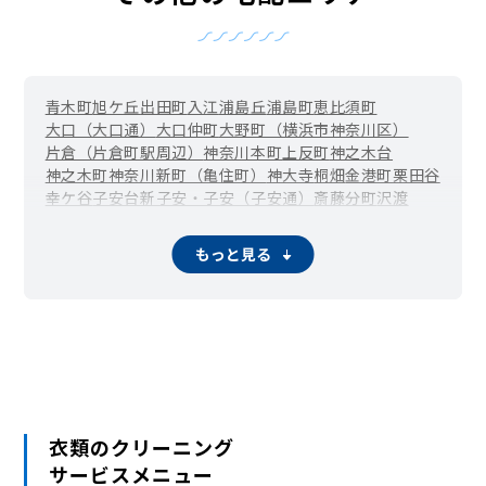
青木町
旭ケ丘
出田町
入江
浦島丘
浦島町
恵比須町
大口（大口通）
大口仲町
大野町（横浜市神奈川区）
片倉（片倉町駅周辺）
神奈川本町
上反町
神之木台
神之木町
神奈川新町（亀住町）
神大寺
桐畑
金港町
栗田谷
幸ケ谷
子安台
新子安・子安（子安通）
斎藤分町
沢渡
三枚町
白幡上町
白幡仲町
白幡東町
白幡西町
白幡南町
白幡向町
白幡町
新浦島町
新町
菅田町
鈴繁町
高島台
立町
もっと見る
千若町
鶴屋町
富家町
鳥越（横浜市神奈川区）
中丸（横浜市神奈川区）
七島町
西大口
西神奈川
西寺尾
二本榎
羽沢町
羽沢横浜国大（羽沢南）
橋本町
平川町
広台太田町
二ツ谷町
星野町
松ケ丘
松見町
松本町
瑞穂町（横浜市神奈川区）
三ツ沢上町
三ツ沢中町
三ツ沢下町
三ツ沢東町
三ツ沢西町
三ツ沢南町
守屋町
山内町
衣類のクリーニング
サービスメニュー