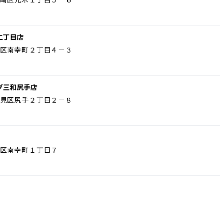
二丁目店
区南幸町２丁目４－３
グ三和尻手店
見区尻手２丁目２－８
区南幸町１丁目７