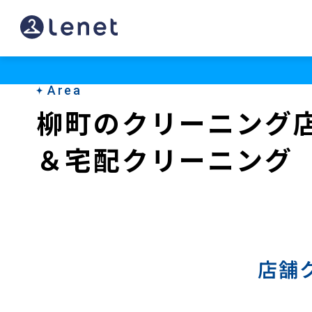
柳
町
の
Area
宅
柳町のクリーニング
配
＆宅配クリーニング
ク
リ
ー
ニ
ン
店舗
グ