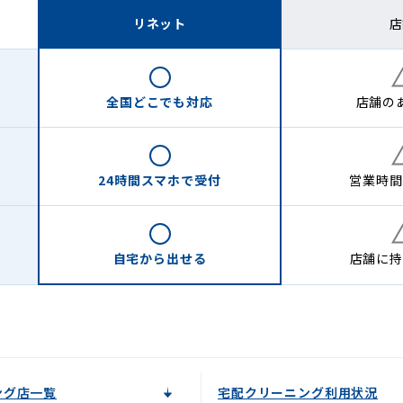
リネット
店
全国どこでも
対応
店舗の
24時間
スマホで受付
営業時間
自宅から
出せる
店舗に
持
ング店一覧
宅配クリーニング利用状況