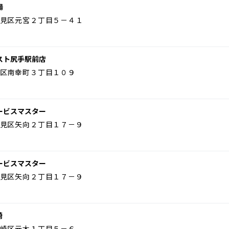
場
見区元宮２丁目５－４１
スト尻手駅前店
区南幸町３丁目１０９
ービスマスター
見区矢向２丁目１７－９
ービスマスター
見区矢向２丁目１７－９
崎
崎区元木１丁目５－６