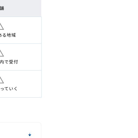
舗
ある地域
内で
受付
っていく