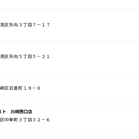
見区矢向３丁目７－１７
見区矢向５丁目５－２１
崎区日進町１９－８
スト 川崎西口店
区中幸町３丁目３２－６