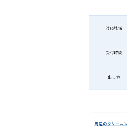
-
Lenet〈リ
ネ
対応地域
ッ
ト〉
受付時間
出し方
周辺のクリーニ