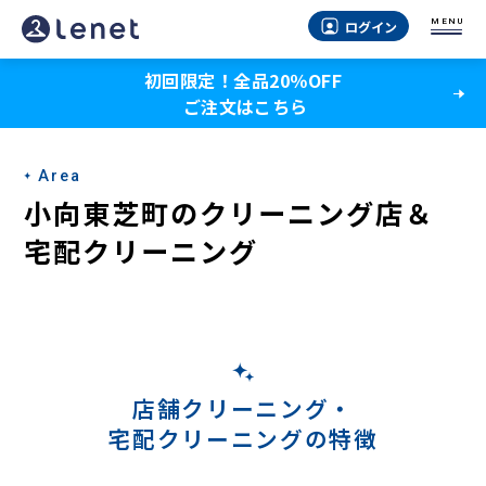
小
MENU
ログイン
向
初回限定！全品20％OFF
東
ご注文はこちら
芝
町
Area
の
小向東芝町のクリーニング店＆
宅
宅配クリーニング
配
ク
リ
ー
店舗クリーニング・
宅配クリーニングの特徴
ニ