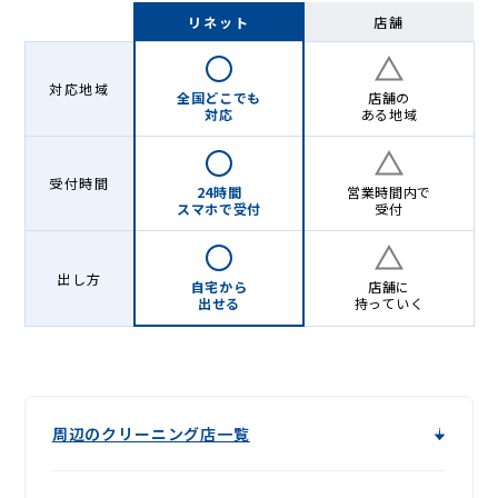
ン
リネット
店舗
グ
-
対応地域
全国どこでも
店舗の
Lenet〈リ
対応
ある地域
ネ
受付時間
ッ
24時間
営業時間内で
スマホで受付
受付
ト〉
出し方
自宅から
店舗に
出せる
持っていく
周辺のクリーニング店一覧