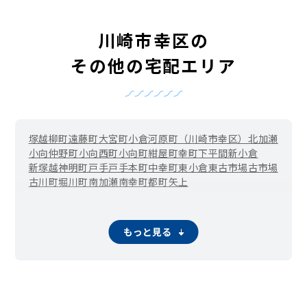
川崎市幸区の
その他の宅配エリア
塚越
柳町
遠藤町
大宮町
小倉
河原町（川崎市幸区）
北加瀬
小向仲野町
小向西町
小向町
紺屋町
幸町
下平間
新小倉
新塚越
神明町
戸手
戸手本町
中幸町
東小倉
東古市場
古市場
古川町
堀川町
南加瀬
南幸町
都町
矢上
もっと見る