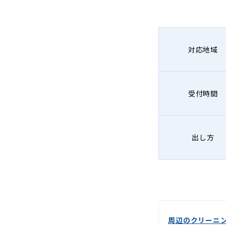
グ
-
Lenet〈リ
対応地域
ネ
ッ
受付時間
ト〉
出し方
周辺のクリーニ