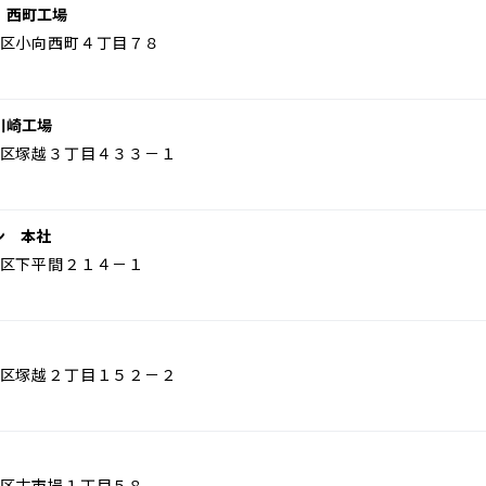
 西町工場
区小向西町４丁目７８
川崎工場
区塚越３丁目４３３－１
ン 本社
区下平間２１４－１
区塚越２丁目１５２－２
区古市場１丁目５８