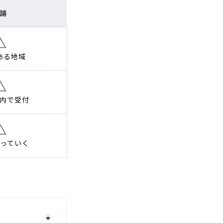
舗
ある地域
内で
受付
っていく