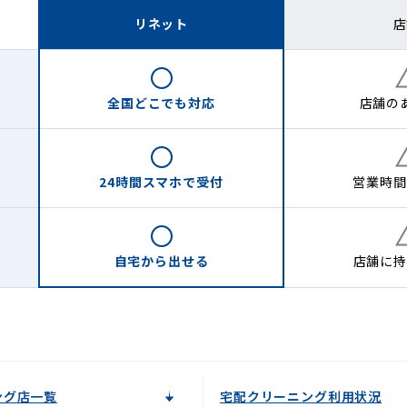
リネット
店
全国どこでも
対応
店舗の
24時間
スマホで受付
営業時間
自宅から
出せる
店舗に
持
ング店一覧
宅配クリーニング利用状況