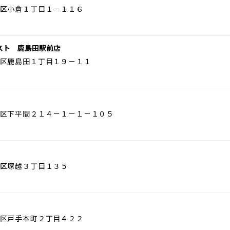
区小倉１丁目１－１１６
スト 鹿島田駅前店
区鹿島田１丁目１９－１１
区下平間２１４－１－１－１０５
区塚越３丁目１３５
区戸手本町２丁目４２２