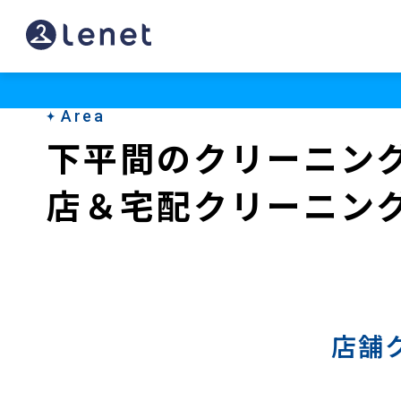
下
平
間
Area
の
下平間のクリーニン
宅
店＆宅配クリーニン
配
ク
リ
ー
ニ
店舗
ン