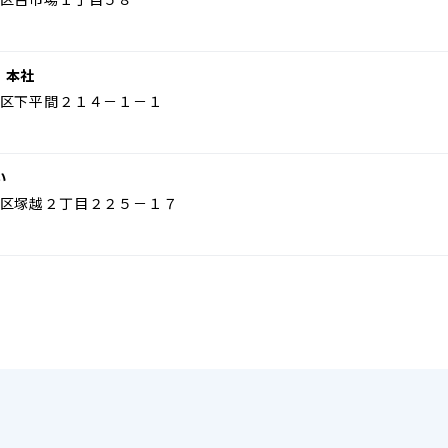
 本社
区下平間２１４－１－１
い
区塚越２丁目２２５－１７