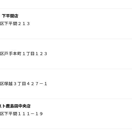
 下平間店
区下平間２１３
区戸手本町１丁目１２３
区塚越３丁目４２７－１
スト鹿島田中央店
区下平間１１１－１９