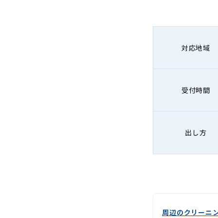
-
Lenet〈リ
ネ
対応地域
ッ
ト〉
受付時間
出し方
周辺のクリーニ