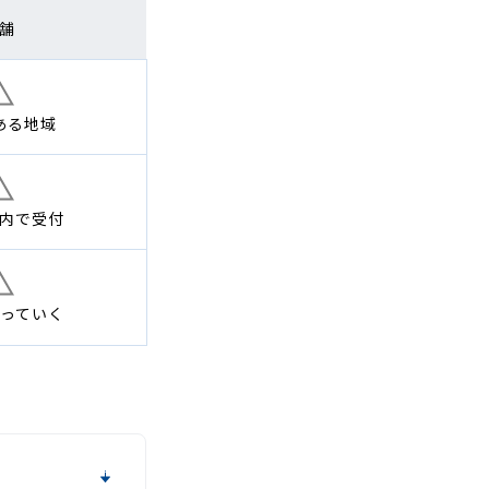
舗
ある地域
内で
受付
っていく