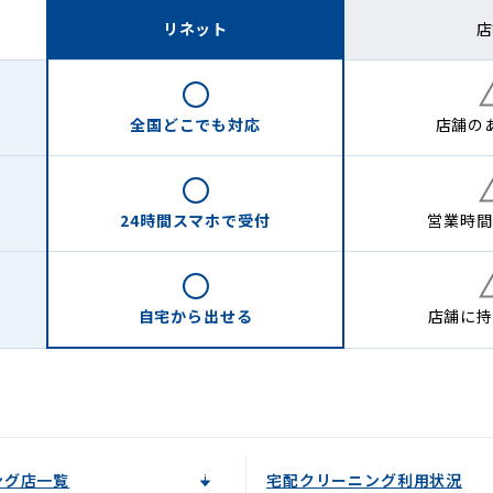
リネット
店
全国どこでも
対応
店舗の
24時間
スマホで受付
営業時間
自宅から
出せる
店舗に
持
ング店一覧
宅配クリーニング利用状況