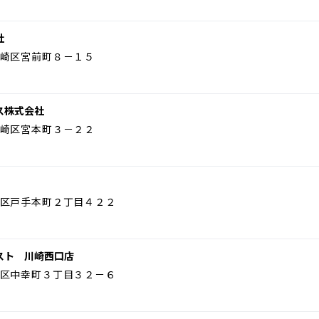
社
崎区宮前町８－１５
ス株式会社
崎区宮本町３－２２
区戸手本町２丁目４２２
スト 川崎西口店
区中幸町３丁目３２－６