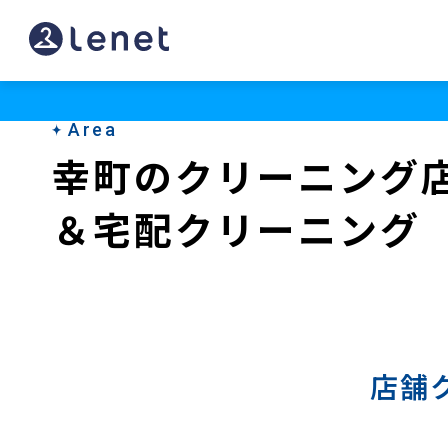
幸
町
の
Area
宅
幸町のクリーニング
配
＆宅配クリーニング
ク
リ
ー
ニ
ン
店舗
グ