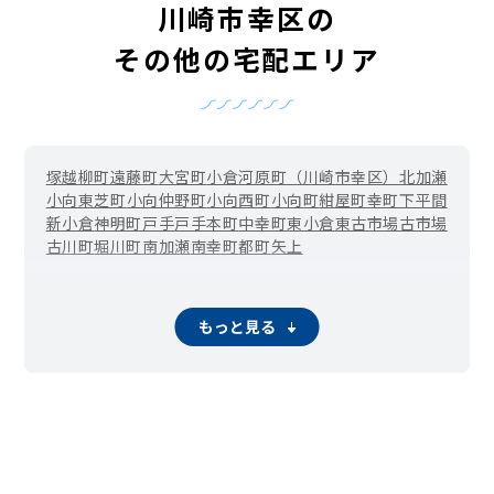
川崎市幸区の
その他の宅配エリア
塚越
柳町
遠藤町
大宮町
小倉
河原町（川崎市幸区）
北加瀬
小向東芝町
小向仲野町
小向西町
小向町
紺屋町
幸町
下平間
新小倉
神明町
戸手
戸手本町
中幸町
東小倉
東古市場
古市場
古川町
堀川町
南加瀬
南幸町
都町
矢上
もっと見る