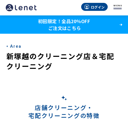
新
MENU
ログイン
塚
初回限定！全品20％OFF
越
ご注文はこちら
の
宅
Area
配
新塚越のクリーニング店＆宅配
ク
クリーニング
リ
ー
ニ
ン
店舗クリーニング・
宅配クリーニングの特徴
グ