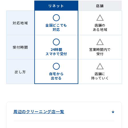
-
リネット
店舗
Lenet〈リ
ネ
対応地域
全国どこでも
店舗の
ッ
対応
ある地域
ト〉
受付時間
24時間
営業時間内で
スマホで受付
受付
出し方
自宅から
店舗に
出せる
持っていく
周辺のクリーニング店一覧