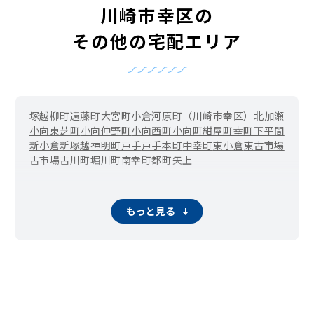
川崎市幸区の
その他の宅配エリア
塚越
柳町
遠藤町
大宮町
小倉
河原町（川崎市幸区）
北加瀬
小向東芝町
小向仲野町
小向西町
小向町
紺屋町
幸町
下平間
新小倉
新塚越
神明町
戸手
戸手本町
中幸町
東小倉
東古市場
古市場
古川町
堀川町
南幸町
都町
矢上
もっと見る