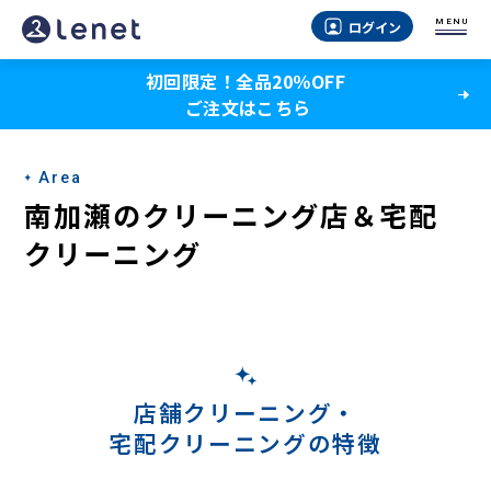
南
MENU
ログイン
加
初回限定！全品20％OFF
瀬
ご注文はこちら
の
宅
Area
配
南加瀬のクリーニング店＆宅配
ク
クリーニング
リ
ー
ニ
ン
店舗クリーニング・
宅配クリーニングの特徴
グ