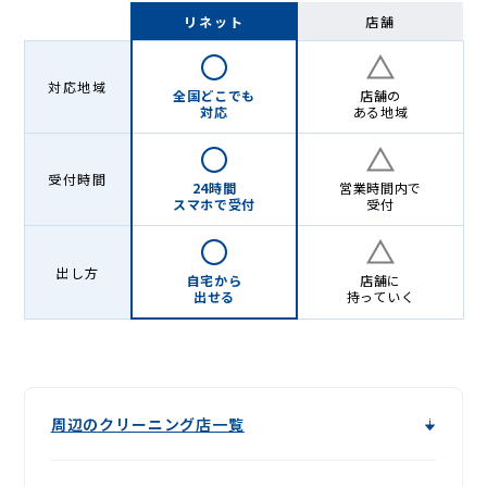
-
リネット
店舗
Lenet〈リ
ネ
対応地域
全国どこでも
店舗の
ッ
対応
ある地域
ト〉
受付時間
24時間
営業時間内で
スマホで受付
受付
出し方
自宅から
店舗に
出せる
持っていく
周辺のクリーニング店一覧