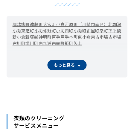
塚越
柳町
遠藤町
大宮町
小倉
河原町（川崎市幸区）
北加瀬
小向東芝町
小向仲野町
小向西町
小向町
紺屋町
幸町
下平間
新小倉
新塚越
神明町
戸手
戸手本町
東小倉
東古市場
古市場
古川町
堀川町
南加瀬
南幸町
都町
矢上
もっと見る
衣類のクリーニング
サービスメニュー