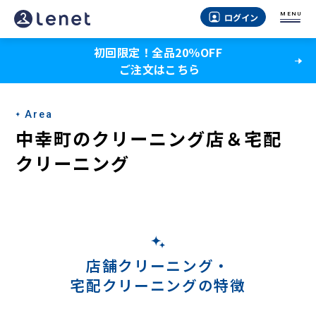
中
MENU
ログイン
幸
初回限定！全品20％OFF
町
ご注文はこちら
の
宅
Area
配
中幸町のクリーニング店＆宅配
ク
クリーニング
リ
ー
ニ
ン
店舗クリーニング・
宅配クリーニングの特徴
グ