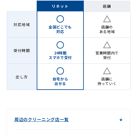
-
リネット
店舗
Lenet〈リ
ネ
対応地域
全国どこでも
店舗の
ッ
対応
ある地域
ト〉
受付時間
24時間
営業時間内で
スマホで受付
受付
出し方
自宅から
店舗に
出せる
持っていく
周辺のクリーニング店一覧