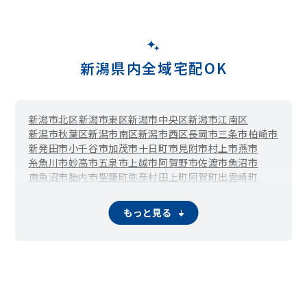
新潟県内全域宅配OK
新潟市北区
新潟市東区
新潟市中央区
新潟市江南区
新潟市秋葉区
新潟市南区
新潟市西区
長岡市
三条市
柏崎市
新発田市
小千谷市
加茂市
十日町市
見附市
村上市
燕市
糸魚川市
妙高市
五泉市
上越市
阿賀野市
佐渡市
魚沼市
南魚沼市
胎内市
聖籠町
弥彦村
田上町
阿賀町
出雲崎町
湯沢町
津南町
刈羽村
関川村
粟島浦村
もっと見る