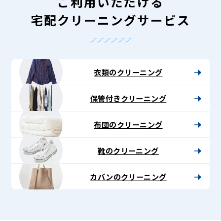
ニ
ご利用いただける
ン
宅配クリーニングサービス
グ
-
Lenet〈リ
衣類のクリーニング
ネ
保管付きクリーニング
ッ
ト〉
布団のクリーニング
靴のクリーニング
カバンのクリーニング