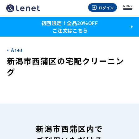
新
MENU
ログイン
潟
初回限定！全品20％OFF
市
ご注文はこちら
西
蒲
Area
区
新潟市西蒲区の宅配クリーニン
の
グ
宅
配
ク
リ
ー
新潟市西蒲区内で