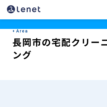
長
岡
市
Area
の
長岡市の宅配クリー
宅
ング
配
ク
リ
ー
ニ
ン