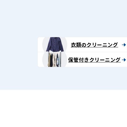
グ
-
Lenet〈リ
ネ
衣類のクリーニング
ッ
保管付きクリーニング
ト〉