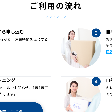
ご利用の流れ
から申し込む
自
めるから、営業時間を気にする
お
配
梱
ーニング
自
メールでお知らせ。1着1着丁
キ
たします。
で
金表はこちら