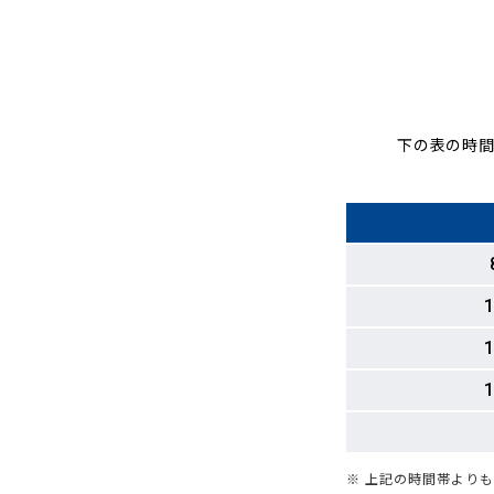
下の表の時間
1
1
1
※ 上記の時間帯より