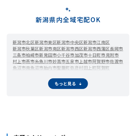
新潟県内全域宅配OK
新潟市北区
新潟市東区
新潟市中央区
新潟市江南区
新潟市秋葉区
新潟市南区
新潟市西区
新潟市西蒲区
長岡市
三条市
柏崎市
新発田市
小千谷市
加茂市
十日町市
見附市
村上市
燕市
糸魚川市
妙高市
五泉市
上越市
阿賀野市
佐渡市
魚沼市
南魚沼市
胎内市
聖籠町
弥彦村
田上町
阿賀町
出雲崎町
湯沢町
津南町
関川村
粟島浦村
もっと見る