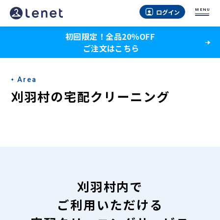
刈
MENU
ログイン
羽
初回限定！全品20％OFF
村
ご注文はこちら
の
宅
Area
配
刈羽村の宅配クリーニング
ク
リ
ー
ニ
ン
刈羽村内で
グ
ご利用いただける