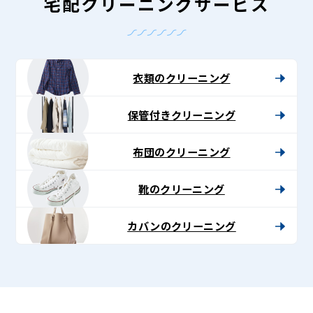
-
宅配クリーニングサービス
Lenet〈リ
ネ
ッ
衣類のクリーニング
ト〉
保管付きクリーニング
布団のクリーニング
靴のクリーニング
カバンのクリーニング