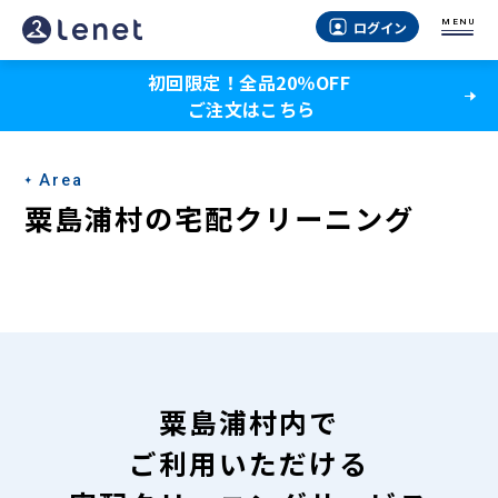
粟
MENU
ログイン
島
初回限定！全品20％OFF
浦
ご注文はこちら
村
の
Area
宅
粟島浦村の宅配クリーニング
配
ク
リ
ー
ニ
粟島浦村内で
ン
ご利用いただける