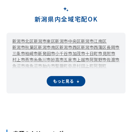
新潟県内全域宅配OK
新潟市北区
新潟市東区
新潟市中央区
新潟市江南区
新潟市秋葉区
新潟市南区
新潟市西区
新潟市西蒲区
長岡市
三条市
柏崎市
新発田市
小千谷市
加茂市
十日町市
見附市
村上市
燕市
糸魚川市
妙高市
五泉市
上越市
阿賀野市
佐渡市
魚沼市
南魚沼市
胎内市
聖籠町
弥彦村
田上町
阿賀町
出雲崎町
湯沢町
津南町
刈羽村
関川村
もっと見る