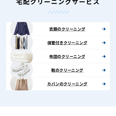
グ
宅配クリーニングサービス
-
Lenet〈リ
ネ
衣類のクリーニング
ッ
保管付きクリーニング
ト〉
布団のクリーニング
靴のクリーニング
カバンのクリーニング