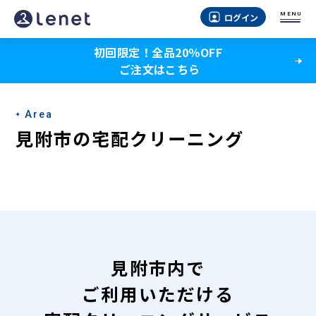
見
MENU
ログイン
附
初回限定！全品20％OFF
市
ご注文はこちら
の
宅
Area
配
見附市の宅配クリーニング
ク
リ
ー
ニ
ン
見附市内で
グ
ご利用いただける