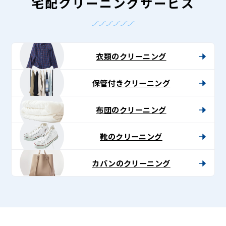
-
宅配クリーニングサービス
Lenet〈リ
ネ
ッ
衣類のクリーニング
ト〉
保管付きクリーニング
布団のクリーニング
靴のクリーニング
カバンのクリーニング