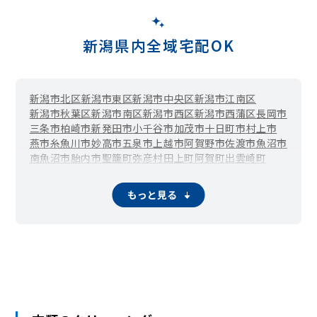
新潟県内全域宅配OK
新潟市北区
新潟市東区
新潟市中央区
新潟市江南区
新潟市秋葉区
新潟市南区
新潟市西区
新潟市西蒲区
長岡市
三条市
柏崎市
新発田市
小千谷市
加茂市
十日町市
村上市
燕市
糸魚川市
妙高市
五泉市
上越市
阿賀野市
佐渡市
魚沼市
南魚沼市
胎内市
聖籠町
弥彦村
田上町
阿賀町
出雲崎町
湯沢町
津南町
刈羽村
関川村
粟島浦村
もっと見る