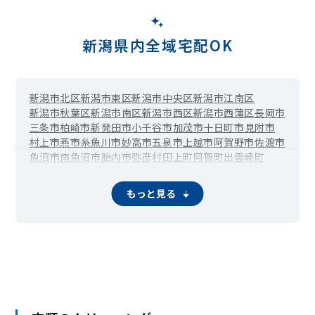
新潟県内全域宅配OK
新潟市北区
新潟市東区
新潟市中央区
新潟市江南区
新潟市秋葉区
新潟市南区
新潟市西区
新潟市西蒲区
長岡市
三条市
柏崎市
新発田市
小千谷市
加茂市
十日町市
見附市
村上市
燕市
糸魚川市
妙高市
五泉市
上越市
阿賀野市
佐渡市
魚沼市
南魚沼市
胎内市
弥彦村
田上町
阿賀町
出雲崎町
湯沢町
津南町
刈羽村
関川村
粟島浦村
もっと見る