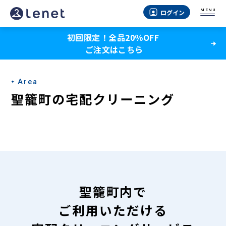
聖
MENU
ログイン
籠
初回限定！全品20％OFF
町
ご注文はこちら
の
宅
Area
配
聖籠町の宅配クリーニング
ク
リ
ー
ニ
ン
聖籠町内で
グ
ご利用いただける