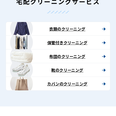
-
宅配クリーニングサービス
Lenet〈リ
ネ
ッ
衣類のクリーニング
ト〉
保管付きクリーニング
布団のクリーニング
靴のクリーニング
カバンのクリーニング