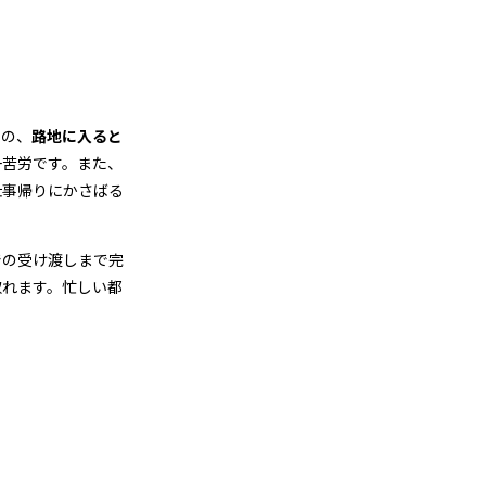
のの、
路地に入ると
一苦労です。また、
仕事帰りにかさばる
での受け渡しまで完
取れます。忙しい都