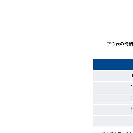
下の表の時間
1
1
1