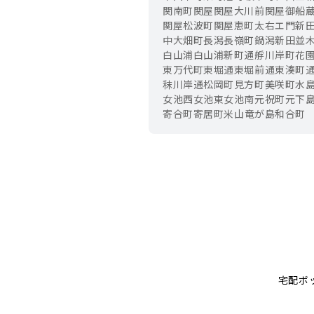
関南町
関屋
関屋大川前
関屋御船
関屋松波町
関屋恵町
太右エ門新
中大畑町
長潟
長嶺町
鍋潟新田
並
白山浦
白山浦新町通
艀川岸町
花
東万代町
東堀通
東堀前通
東湊町
秣川岸通
松岡町
見方町
美咲町
水
女池西
女池東
女池南
元祝町
元下
寄合町
寄居町
米山
竜が島
和合町
宅配ボ