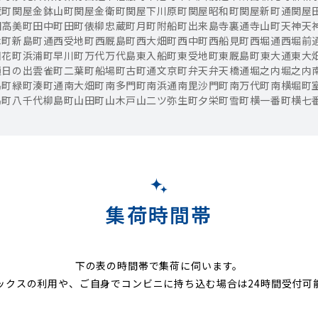
蔵町
関屋金鉢山町
関屋金衛町
関屋下川原町
関屋昭和町
関屋新町通
関屋
田
高美町
田中町
田町
俵柳
忠蔵町
月町
附船町
出来島
寺裏通
寺山町
天神
天
木町
新島町通
西受地町
西厩島町
西大畑町
西中町
西船見町
西堀通
西堀前
園
花町
浜浦町
早川町
万代
万代島
東入船町
東受地町
東厩島町
東大通
東大
通
日の出
雲雀町
二葉町
船場町
古町通
文京町
弁天
弁天橋通
堀之内
堀之内
島町
緑町
湊町通
南大畑町
南多門町
南浜通
南毘沙門町
南万代町
南横堀町
島町
八千代
柳島町
山田町
山木戸
山二ツ
弥生町
夕栄町
雪町
横一番町
横七
集荷時間帯
下の表の時間帯で集荷に伺います。
ックスの利用や、ご自身でコンビニに持ち込む場合は24時間受付可