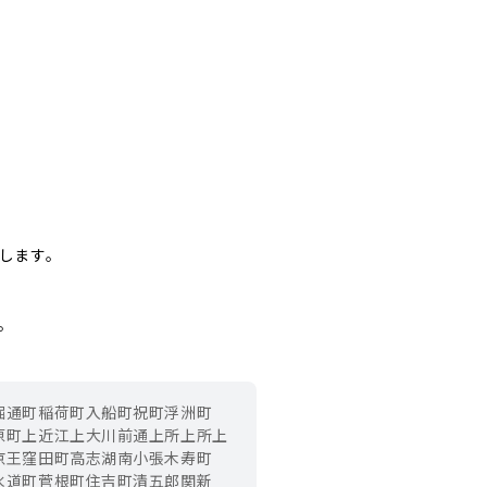
します。
。
堀通町
稲荷町
入船町
祝町
浮洲町
原町
上近江
上大川前通
上所
上所上
京王
窪田町
高志
湖南
小張木
寿町
水道町
菅根町
住吉町
清五郎
関新