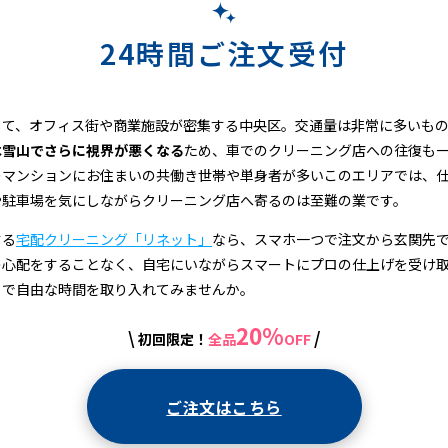
24時間ご注文受付
して、オフィス街や商業施設が密集する中央区。交通量は非常に多いも
は雪山でさらに視界が悪くなる
ため、車でのクリーニング店への往復も
のマンションにお住まいの共働き世帯や単身者が多いこのエリアでは、
や駐車場を気にしながらクリーニング店へ寄るのは至難の業です。
する
宅配クリーニング「リネット」
なら、スマホ一つで注文から玄関先
の心配をすることなく、自宅にいながらスマートにプロの仕上げを受け
トで自由な時間を取り入れてみませんか。
20%
\
/
初回限定！
全品
OFF
ご注文はこちら