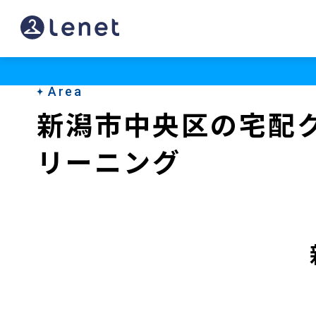
新
潟
市
Area
中
新潟市中央区の宅配
央
リーニング
区
の
宅
配
ク
リ