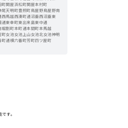
田町
関屋浜松町
関屋本村町
神尾
天明町
豊照町
鳥屋野
鳥屋野南
通
西馬越
西湊町通
沼垂西
沼垂東
畑通
東幸町
東出来島
東中通
南
堀割町
本町通
本間町
本馬越
室町
女池
女池上山
女池北
女池神明
番町通
横六番町
芳町
四ツ屋町
能です。