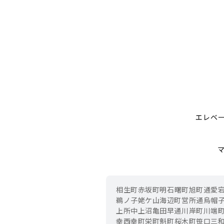
エレベ
相生町
赤坂町
明石
曙町
旭町通
愛
鵜ノ子
姥ケ山
海辺町
営所通
烏帽
上所中
上沼
亀田早通
川岸町
川端
幸西
幸町
栄町
魁町
桜木町
笹口
三