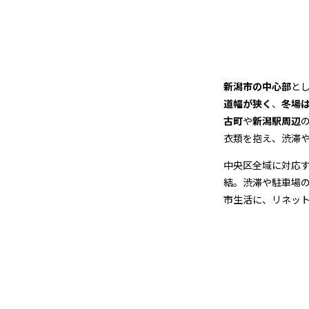
ー
ニ
ン
新潟市の中心部
と
グ
道幅が狭く
、
冬場
古町
や
新潟駅周辺
衣類を抱え、渋滞
中央区全域に対応
結。渋滞や駐車場
市生活に、リネッ