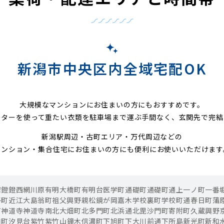
新潟市中央区内全域宅配OK
大規模なマンションにお住まいの方にもおすすめです。
ーターを使って重たい衣類を駐車場まで運ぶ手間なく、玄関先で完結
新潟駅周辺・古町エリア・万代周辺などの
マンション・集合住宅にお住まいの方にも便利にお使いいただけます
宕
鐙
鐙西
網川原
有明大橋町
有明台
医学町通
礎町通
礎町通上一ノ町
一番
子町
近江
大島
翁町
祖父興野
親松
鏡が岡
嘉木
学校裏町
学校町通
春日町
蒲
町
神道寺
神道寺南
北大畑町
北多門町
北浜通
北毘沙門町
寄附町
久蔵興野
和町
汐見台
紫竹
紫竹山
鐘木
信濃町
下旭町
下大川前通
下所島
新光町
新和