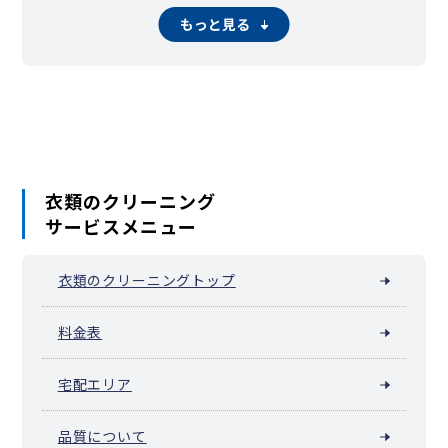
多可町
稲美町
播磨町
市川町
福崎町
神河町
太子町
上郡町
もっと見る
佐用町
香美町
新温泉町
衣類のクリーニング
サービスメニュー
衣類のクリーニングトップ
料金表
宅配エリア
品質について