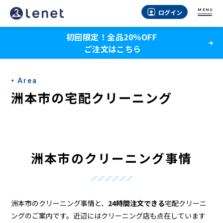
洲
MENU
ログイン
本
初回限定！全品20％OFF
市
ご注文はこちら
の
ク
Area
リ
洲本市の宅配クリーニング
ー
ニ
ン
洲本市のクリーニング事情
グ
店
＆
洲本市のクリーニング事情と、
24時間注文できる
宅配クリーニ
ングのご案内です。近辺にはクリーニング店も点在しています