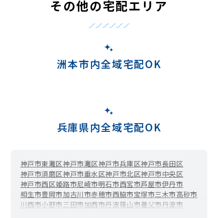
その他の宅配エリア
洲本市内全域宅配OK
兵庫県内全域宅配OK
神戸市東灘区
神戸市灘区
神戸市兵庫区
神戸市長田区
神戸市須磨区
神戸市垂水区
神戸市北区
神戸市中央区
神戸市西区
姫路市
尼崎市
明石市
西宮市
芦屋市
伊丹市
相生市
豊岡市
加古川市
赤穂市
西脇市
宝塚市
三木市
高砂市
川西市
小野市
三田市
加西市
丹波篠山市
養父市
丹波市
南あわじ市
朝来市
淡路市
宍粟市
加東市
たつの市
猪名川町