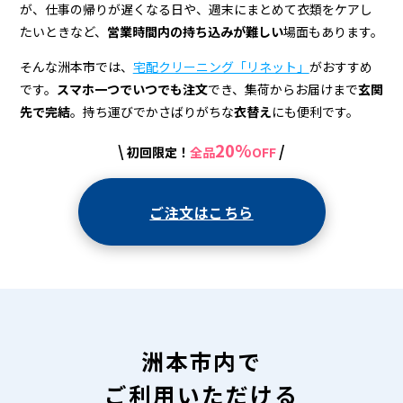
宅
が、仕事の帰りが遅くなる日や、週末にまとめて衣類をケアし
配
たいときなど、
営業時間内の持ち込みが難しい
場面もあります。
ク
そんな洲本市では、
宅配クリーニング「リネット」
がおすすめ
リ
です。
スマホ一つでいつでも注文
でき、集荷からお届けまで
玄関
先で完結
。持ち運びでかさばりがちな
衣替え
にも便利です。
ー
20%
\
/
初回限定！
全品
OFF
ニ
ン
ご注文はこちら
グ
洲本市内で
ご利用いただける