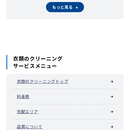
猪名川町
多可町
稲美町
播磨町
市川町
福崎町
神河町
太子町
もっと見る
上郡町
香美町
新温泉町
衣類のクリーニング
サービスメニュー
衣類のクリーニングトップ
料金表
宅配エリア
品質について