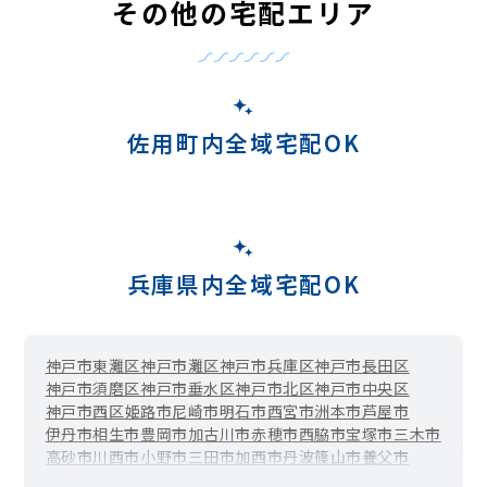
その他の宅配エリア
佐用町内全域宅配OK
兵庫県内全域宅配OK
神戸市東灘区
神戸市灘区
神戸市兵庫区
神戸市長田区
神戸市須磨区
神戸市垂水区
神戸市北区
神戸市中央区
神戸市西区
姫路市
尼崎市
明石市
西宮市
洲本市
芦屋市
伊丹市
相生市
豊岡市
加古川市
赤穂市
西脇市
宝塚市
三木市
高砂市
川西市
小野市
三田市
加西市
丹波篠山市
養父市
丹波市
南あわじ市
朝来市
淡路市
宍粟市
加東市
たつの市