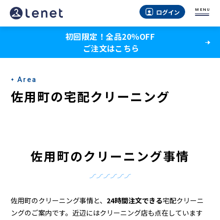
佐
MENU
ログイン
用
初回限定！全品20％OFF
町
ご注文はこちら
の
ク
Area
リ
佐用町の宅配クリーニング
ー
ニ
ン
佐用町のクリーニング事情
グ
店
＆
佐用町のクリーニング事情と、
24時間注文できる
宅配クリーニ
ングのご案内です。近辺にはクリーニング店も点在しています