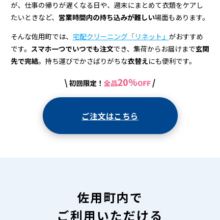
宅
が、仕事の帰りが遅くなる日や、週末にまとめて衣類をケアし
配
たいときなど、
営業時間内の持ち込みが難しい
場面もあります。
ク
そんな佐用町では、
宅配クリーニング「リネット」
がおすすめ
リ
です。
スマホ一つでいつでも注文
でき、集荷からお届けまで
玄関
先で完結
。持ち運びでかさばりがちな
衣替え
にも便利です。
ー
20%
\
/
初回限定！
全品
OFF
ニ
ン
ご注文はこちら
グ
佐用町内で
ご利用いただける