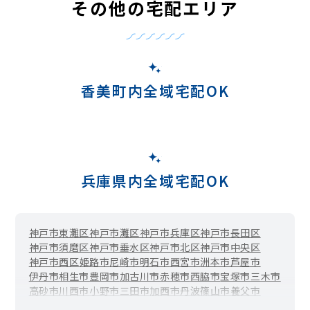
その他の宅配エリア
香美町内全域宅配OK
兵庫県内全域宅配OK
神戸市東灘区
神戸市灘区
神戸市兵庫区
神戸市長田区
神戸市須磨区
神戸市垂水区
神戸市北区
神戸市中央区
神戸市西区
姫路市
尼崎市
明石市
西宮市
洲本市
芦屋市
伊丹市
相生市
豊岡市
加古川市
赤穂市
西脇市
宝塚市
三木市
高砂市
川西市
小野市
三田市
加西市
丹波篠山市
養父市
丹波市
南あわじ市
朝来市
淡路市
宍粟市
加東市
たつの市