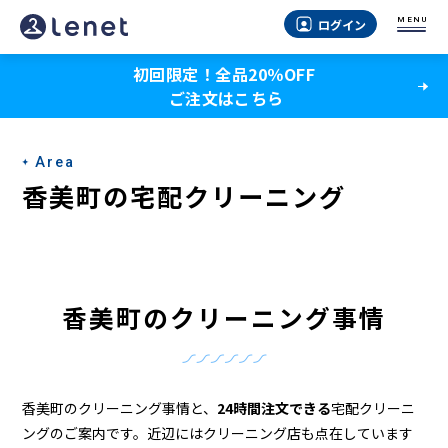
香
MENU
ログイン
美
初回限定！全品20％OFF
町
ご注文はこちら
の
ク
Area
リ
香美町の宅配クリーニング
ー
ニ
ン
香美町のクリーニング事情
グ
店
＆
香美町のクリーニング事情と、
24時間注文できる
宅配クリーニ
ングのご案内です。近辺にはクリーニング店も点在しています