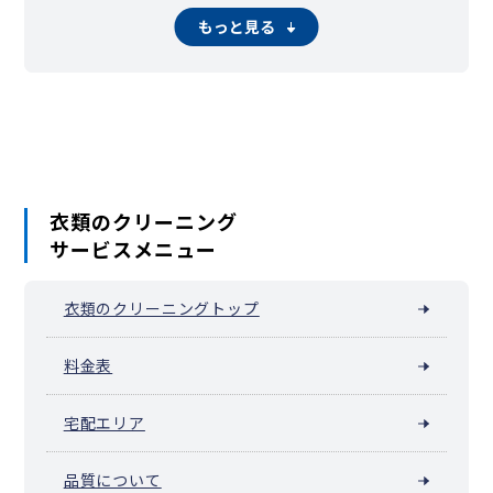
猪名川町
多可町
稲美町
播磨町
市川町
福崎町
神河町
太子町
もっと見る
上郡町
佐用町
新温泉町
衣類のクリーニング
サービスメニュー
衣類のクリーニングトップ
料金表
宅配エリア
品質について