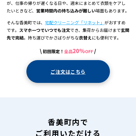
宅
が、仕事の帰りが遅くなる日や、週末にまとめて衣類をケアし
配
たいときなど、
営業時間内の持ち込みが難しい
場面もあります。
ク
そんな香美町では、
宅配クリーニング「リネット」
がおすすめ
リ
です。
スマホ一つでいつでも注文
でき、集荷からお届けまで
玄関
先で完結
。持ち運びでかさばりがちな
衣替え
にも便利です。
ー
20%
\
/
初回限定！
全品
OFF
ニ
ン
ご注文はこちら
グ
香美町内で
ご利用いただける