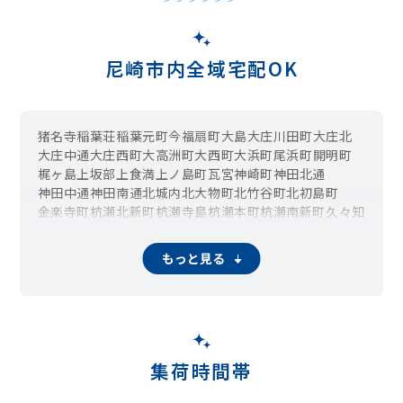
尼崎市内全域宅配OK
猪名寺
稲葉荘
稲葉元町
今福
扇町
大島
大庄川田町
大庄北
大庄中通
大庄西町
大高洲町
大西町
大浜町
尾浜町
開明町
梶ヶ島
上坂部
上食満
上ノ島町
瓦宮
神崎町
神田北通
神田中通
神田南通
北城内
北大物町
北竹谷町
北初島町
金楽寺町
杭瀬北新町
杭瀬寺島
杭瀬本町
杭瀬南新町
久々知
久々知西町
口田中
栗山町
食満
玄番北之町
玄番南之町
琴浦町
小中島
三反田町
潮江
汐町
椎堂
下食満
下坂部
常光寺
もっと見る
昭和通
昭和南通
水明町
末広町
崇徳院
善法寺町
高田
高田町
竹谷町
立花町
建家町
田能
大物町
塚口本町
塚口町
築地
次屋
常松
常吉
鶴町
寺町
戸ノ内町
富松町
道意町
中在家町
中浜町
長洲中通
長洲西通
長洲東通
長洲本通
菜切山町
若王寺
七松町
西海岸町
西川
西昆陽
西桜木町
西高洲町
西立花町
西大物町
西長洲町
西難波町
西本町
西本町北通
西松島町
集荷時間帯
西御園町
西向島町
額田町
浜
浜田町
東海岸町
東桜木町
東園田町
東高洲町
東大物町
東塚口町
東難波町
東初島町