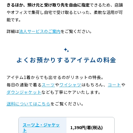
きるほか、預け元と受け取り先を自由に指定
できるため、店舗
やオフィスで集荷し自宅で受け取るといった、柔軟な活用が可
能です。
詳細は
法人サービスのご案内
をご覧ください。
よくお預かりするアイテムの料金
アイテム1着からでも出せるのがリネットの特長。
毎日の通勤で着る
スーツ
や
ワイシャツ
はもちろん、
コート
や
ダウンジャケット
なども
丁寧にケアいたします。
送料についてはこちら
をご覧ください。
スーツ上・ジャケッ
1,390円/着(税込)
ト