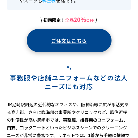
やスーツも
料金表
価格です。
20%
\
/
初回限定！
全品
OFF
ご注文はこちら
事務服や店舗ユニフォームなどの
法人
ニーズにも対応
JR尼崎駅周辺の近代的なオフィスや、阪神沿線に広がる活気あ
る商店街、さらに臨海部の事業所やクリニックなど、職住近接
の利便性が高い尼崎市では、
事務服、接客用のユニフォーム、
白衣、コックコート
といったビジネスシーンでのクリーニング
ニーズが非常に豊富です。リネットでは、
1着から手軽に依頼で