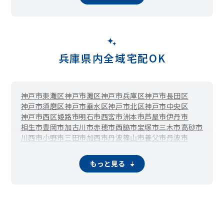
昭和通
昭和南通
水明町
末広町
崇徳院
善法寺町
高田
高田町
竹谷町
立花町
建家町
田能
大物町
塚口本町
塚口町
築地
次屋
常松
常吉
鶴町
寺町
戸ノ内町
富松町
道意町
中在家町
中浜町
長洲中通
長洲西通
長洲東通
長洲本通
菜切山町
若王寺
七松町
西海岸町
西川
西昆陽
西桜木町
西高洲町
西立花町
西大物町
西長洲町
西難波町
西本町
西本町北通
西松島町
兵庫県内全域宅配OK
西御園町
西向島町
額田町
浜
浜田町
東海岸町
東桜木町
東園田町
東高洲町
東大物町
東塚口町
東難波町
東初島町
東本町
東松島町
東向島西之町
東向島東之町
平左衛門町
神戸市東灘区
神戸市灘区
神戸市兵庫区
神戸市長田区
扶桑町
船出
法界寺
丸島町
水堂町
御園
御園町
南清水
南城内
神戸市須磨区
神戸市垂水区
神戸市北区
神戸市中央区
南竹谷町
南塚口町
南七松町
南初島町
南武庫之荘
宮内町
神戸市西区
姫路市
明石市
西宮市
洲本市
芦屋市
伊丹市
武庫川町
武庫が丘
武庫町
武庫の里
武庫之荘
武庫之荘西
相生市
豊岡市
加古川市
赤穂市
西脇市
宝塚市
三木市
高砂市
武庫之荘東
武庫之荘本町
武庫豊町
武庫元町
名神町
元浜町
川西市
小野市
三田市
加西市
丹波篠山市
養父市
丹波市
弥生ケ丘
蓬川町
南あわじ市
朝来市
淡路市
宍粟市
加東市
たつの市
猪名川町
多可町
稲美町
播磨町
市川町
福崎町
神河町
太子町
上郡町
もっと見る
佐用町
香美町
新温泉町