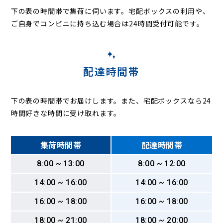
東本町
東松島町
東向島西之町
東向島東之町
平左衛門町
下の表の時間帯で集荷に伺います。
宅配ボックスの利用や、
扶桑町
船出
法界寺
丸島町
水堂町
御園
御園町
南清水
南城内
ご自身でコンビニに持ち込む場合は24時間受付可能です。
南竹谷町
南塚口町
南七松町
南初島町
南武庫之荘
宮内町
武庫川町
武庫が丘
武庫町
武庫の里
武庫之荘
武庫之荘西
武庫之荘東
武庫之荘本町
武庫豊町
武庫元町
名神町
元浜町
弥生ケ丘
蓬川町
配達時間帯
下の表の時間帯でお届けします。また、宅配ボックスなら24
時間好きな時間に受け取れます。
集荷時間帯
配達時間帯
8:00 ~ 13:00
8:00 ~ 12:00
14:00 ~ 16:00
14:00 ~ 16:00
16:00 ~ 18:00
16:00 ~ 18:00
18:00 ~ 21:00
18:00 ~ 20:00