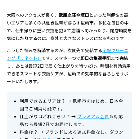
大阪へのアクセスが良く、
武庫之荘や塚口
といった利便性の高
いエリアに多くの共働き世帯が暮らす尼崎市。多忙な毎日の中
で、仕事帰りに重い衣類を抱えて店舗へ向かったり、
閉店時間を
気にしたりする
のは、意外と大きなストレスになるものです。
こうした悩みを解消するのが、玄関先で完結する
宅配クリーニ
ング「リネット」
です。スマホ一つで
即日の集荷手配まで完結
し、あとは最短2日で届く仕上がりを待つだけ。時間を有効活用
できるスマートな衣類ケアが、尼崎での効率的な暮らしをサポ
ートいたします。
利用できるエリアは？
→
尼崎市をはじめ、日本全
国でご利用可能です。
仕上がりはどれくらい？
→
プレミアム会員
＆対応
品なら最短2日でお届けします。
料金は？
→
ブランドによる追加料金なし。ダウン