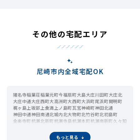
その他の宅配エリア
尼崎市内全域宅配OK
猪名寺
稲葉荘
稲葉元町
今福
扇町
大島
大庄川田町
大庄北
大庄中通
大庄西町
大高洲町
大西町
大浜町
尾浜町
開明町
梶ヶ島
上坂部
上食満
上ノ島町
瓦宮
神崎町
神田北通
神田中通
神田南通
北城内
北大物町
北竹谷町
北初島町
金楽寺町
杭瀬北新町
杭瀬寺島
杭瀬本町
杭瀬南新町
久々知
久々知西町
口田中
栗山町
食満
玄番北之町
玄番南之町
琴浦町
小中島
三反田町
潮江
汐町
椎堂
下食満
下坂部
常光寺
もっと見る