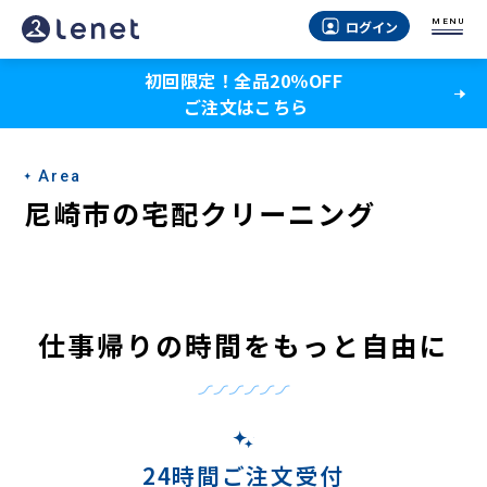
尼
MENU
ログイン
崎
初回限定！全品20％OFF
市
ご注文はこちら
の
宅
Area
配
尼崎市の宅配クリーニング
ク
リ
ー
仕事帰りの時間をもっと自由に
ニ
ン
グ
24時間ご注文受付