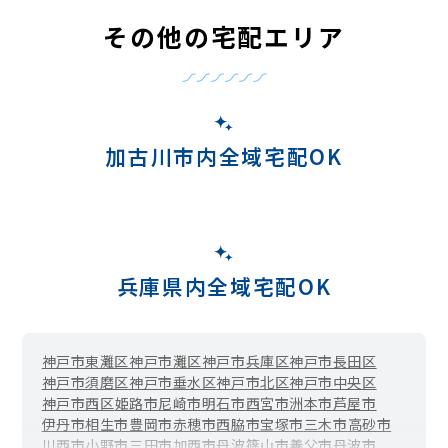
その他の宅配エリア
加古川市内全域宅配OK
兵庫県内全域宅配OK
神戸市東灘区
神戸市灘区
神戸市兵庫区
神戸市長田区
神戸市須磨区
神戸市垂水区
神戸市北区
神戸市中央区
神戸市西区
姫路市
尼崎市
明石市
西宮市
洲本市
芦屋市
伊丹市
相生市
豊岡市
赤穂市
西脇市
宝塚市
三木市
高砂市
川西市
小野市
三田市
加西市
丹波篠山市
養父市
丹波市