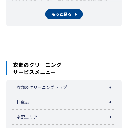
南あわじ市
朝来市
淡路市
宍粟市
加東市
たつの市
猪名川町
多可町
稲美町
播磨町
市川町
福崎町
神河町
太子町
上郡町
もっと見る
佐用町
香美町
新温泉町
衣類のクリーニング
サービスメニュー
衣類のクリーニングトップ
料金表
宅配エリア