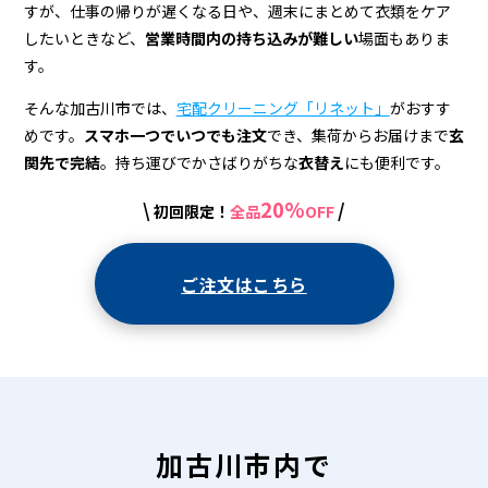
＆
すが、仕事の帰りが遅くなる日や、週末にまとめて衣類をケア
宅
したいときなど、
営業時間内の持ち込みが難しい
場面もありま
す。
配
ク
そんな加古川市では、
宅配クリーニング「リネット」
がおすす
めです。
スマホ一つでいつでも注文
でき、集荷からお届けまで
玄
リ
関先で完結
。持ち運びでかさばりがちな
衣替え
にも便利です。
ー
20%
\
/
初回限定！
全品
OFF
ニ
ン
ご注文はこちら
グ
加古川市内で