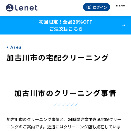
加
MENU
ログイン
古
初回限定！全品20％OFF
川
ご注文はこちら
市
の
Area
ク
加古川市の宅配クリーニング
リ
ー
ニ
加古川市のクリーニング事情
ン
グ
店
加古川市のクリーニング事情と、
24時間注文できる
宅配クリー
ニングのご案内です。近辺にはクリーニング店も点在していま