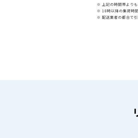
※ 上記の時間帯より
※ 18時以降の集荷
※ 配送業者の都合で