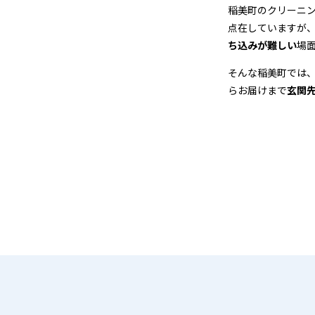
＆
稲美町のクリーニ
点在していますが
宅
ち込みが難しい
場
配
そんな稲美町では
らお届けまで
玄関
ク
リ
ー
ニ
ン
グ