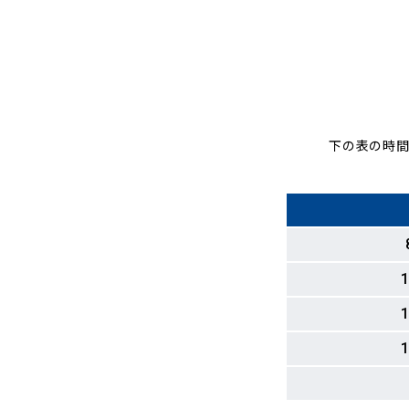
下の表の時間
1
1
1