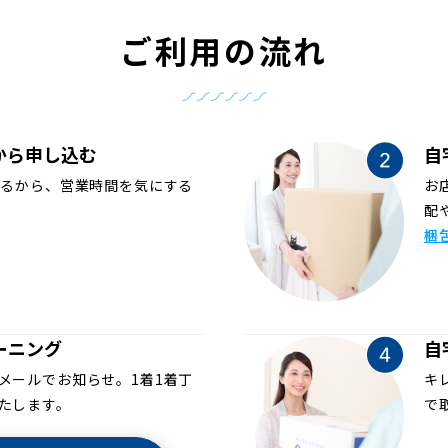
ご利用の流れ
から申し込む
自
めるから、営業時間を気にする
お
配
梱
ーニング
自
メールでお知らせ。1着1着丁
キ
たします。
で