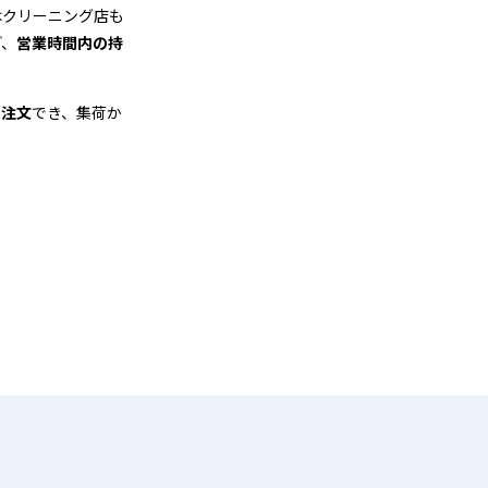
はクリーニング店も
ど、
営業時間内の持
も注文
でき、集荷か