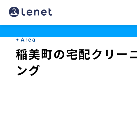
稲
美
町
Area
の
稲美町の宅配クリー
ク
ング
リ
ー
ニ
ン
グ
店