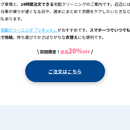
ング事情と、
24時間注文できる
宅配クリーニングのご案内です。近辺に
、仕事の帰りが遅くなる日や、週末にまとめて衣類をケアしたいときな
面もあります。
、
宅配クリーニング「リネット」
がおすすめです。
スマホ一つでいつで
先で完結
。持ち運びでかさばりがちな
衣替え
にも便利です。
20%
\
/
初回限定！
全品
OFF
ご注文はこちら