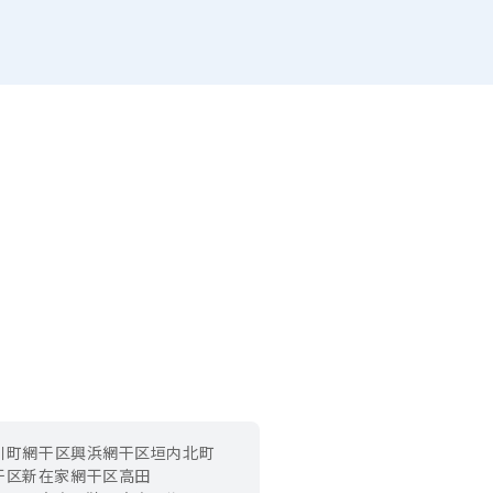
川町
網干区興浜
網干区垣内北町
干区新在家
網干区高田