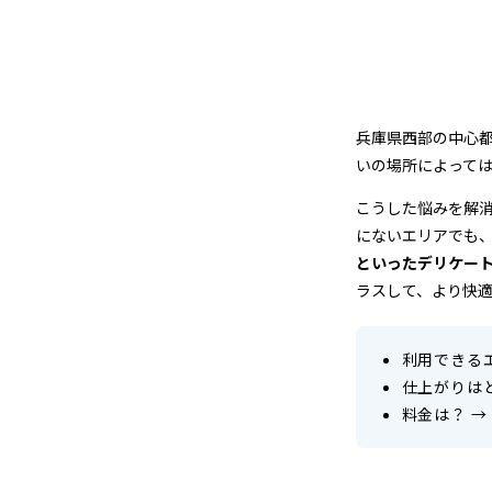
グ
兵庫県西部の中心
いの場所によって
こうした悩みを解
にないエリアでも
といったデリケー
ラスして、より快
利用できる
仕上がりは
料金は？
→