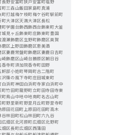
町長野
安富町狭戸
安富町塩野
富町三森山
飯田
家島町真浦
魚町
打越
梅ケ枝町
梅ケ谷町
駅前町
新町
大津区天満
大津区長松
鍵町
学園台
飾西
飾西台
飾東町大釜
町城見ヶ丘
飾東町庄
飾東町豊国
成渡瀬
飾磨区生野町
飾磨区英賀
飾磨区上野田
飾磨区恵美酒
磨区妻鹿常盤町
飾磨区妻鹿日吉町
山崎
飾磨区山崎台
勝原区朝日谷
呂
香寺町須加院
香寺町田野
五軒邸
小姓町
琴岡町
古二階町
志沢
篠の風
下寺町
庄田
城東町
町
白浜町神田
白浜町寺家
白浜町中
匠町
竹田町
龍野町
立町
田寺
田寺東
沢町
鳥山
中地
中地南町
名古山町
前町
野里新町
野里月丘町
野里寺町
納原田
花田町上原田
花田町高木
林谷
林田町松山
林田町六九谷
田
広畑区北河原町
広畑区北野町
広畑区長町
広畑区西蒲田
本町
藤ケ台
船丘町
船津町
船橋町