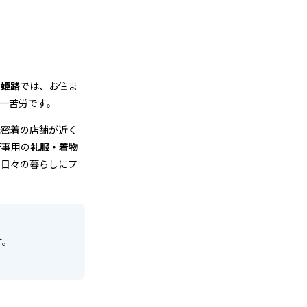
つ姫路
では、お住ま
一苦労です。
元密着の店舗が近く
行事用の
礼服・着物
を日々の暮らしにプ
す。