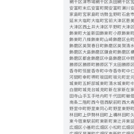
網干区津市場
網干区浜田
網干区
安富町末広
安富町関
安富町瀬川
家島町宮
家島町坊勢
生野町
石倉
延末
大塩町
大塩町宮前
大津区恵
大津区西土井
大津区平野町
大津
飾東町大釜新田
飾東町小原
飾東
飾東町八條
飾東町山崎
飾磨区会
飾磨区英賀春日町
飾磨区英賀清
飾磨区大島
飾磨区鎌倉町
飾磨区
飾磨区都倉
飾磨区中島
飾磨区中
勝原区勝原町
勝原区下太田
勝原
香寺町恒屋
香寺町中寺
香寺町中
河間町
幸町
堺町
坂田町
坂元町
定
城東町五軒邸
城東町清水
城東町
白銀町
城見台
城見町
新在家
新在
田寺山手
玉手
地内町
千代田町
継
南条
二階町
西今宿
西駅前町
西大
野里中町
野里東同心町
野里東野
林田町上伊勢
林田町上構
林田町
東今宿
東駅前町
東新町
東辻井
東
広畑区小基町
広畑区小松町
広畑
広畑区早瀬町
広畑区東新町
広畑