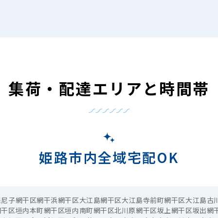
集荷・配達エリアと時間帯
姫路市内全域宅配OK
保
尼子
網干区網干浜
網干区大江島
網干区大江島寺前町
網干区大江島古
網干区垣内本町
網干区垣内南町
網干区北川原
網干区坂上
網干区坂出
網