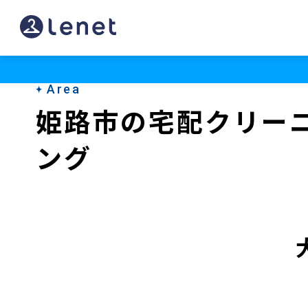
姫
路
市
Area
の
姫路市の宅配クリー
宅
ング
配
ク
リ
ー
ニ
ン