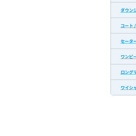
ダウン
コート 
セータ
ワンピ
ロング
ワイシャ