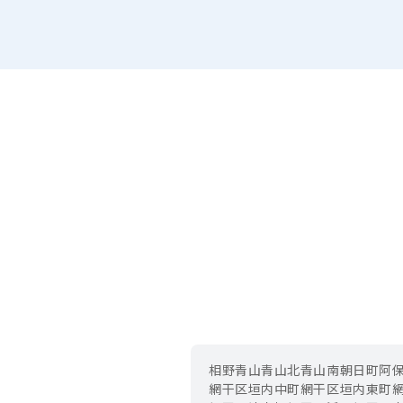
相野
青山
青山北
青山南
朝日町
阿
網干区垣内中町
網干区垣内東町