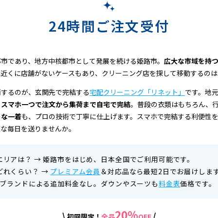
24時間ご注文受付
都市であり、地方中核都市として発展を続ける姫路市。
広大な市域を持
は近くに店舗がないケースもあり、クリーニング店を探して移動するのは
消するのが、玄関先で完結する
宅配クリーニング「リネット」
です。地
、
スマホ一つで注文から集荷まで自宅で完結
。普段の衣類はもちろん、
トな一着
も、プロの技術で丁寧に仕上げます。スマホで完結する利便性
適な毎日を送りませんか。
エリアは？
→
姫路市をはじめ、日本全国でご利用可能です。
どれくらい？
→
プレミアム会員
＆対応品なら最短2日でお届けしま
ブランドによる追加料金なし。ダウンやスーツも
料金表
価格です。
20%
\
/
初回限定！
全品
OFF