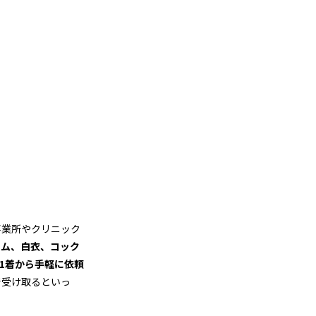
の
事業所やクリニック
ーム、白衣、コック
1着から手軽に依頼
で受け取るといっ