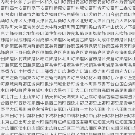
宮内
網干区余子浜
網干区和久
荒川町
安田
安富町安志
安富町植木野
安富
安富町高木
安富町高下
安富町栃原
安富町名坂
安富町皆河
安富町三森
安
市川台
市川橋通
市之郷
市之郷町
伊伝居
威徳寺町
犬飼
井ノ口
今宿
岩端町
美酒町
大津区大津町
大津区勘兵衛町
大津区北野町
大津区白見台
大津区
区真砂町
大津区吉美が丘
大中町
大野町
岡田
岡町
奥山
皆河
柿山伏
欠ノ下
町唐寺
飾東町北野
飾東町清住
飾東町佐良和
飾東町塩崎
飾東町志吹
飾東
町
飾磨区阿成
飾磨区阿成植木
飾磨区阿成鹿古
飾磨区阿成中嶺
飾磨区阿
水町
飾磨区英賀東町
飾磨区英賀西町
飾磨区英賀保駅前
飾磨区英賀宮町
構
飾磨区下野田
飾磨区須加
飾磨区高町
飾磨区妻鹿
飾磨区妻鹿東海町
飾
野田
飾磨区付城
飾磨区細江
飾磨区堀川町
飾磨区宮
飾磨区矢倉町
飾磨区
区丁
勝原区宮田
勝原区山戸
香寺町相坂
香寺町犬飼
香寺町岩屋
香寺町香
仁野
香寺町中村
香寺町土師
香寺町広瀬
香寺町溝口
香寺町行重
国府寺町
元町
三左衛門堀東の町
三左衛門堀西の町
三条町
材木町
潮町
しかまケ丘
中河原
城東町野田
城東町毘沙門
城北新町
城北本町
書写
書写台
白国
白浜
家本町
神和町
菅生台
総社本町
大黒壱丁町
大工町
代官町
高岡台
高尾町
鷹
佃町
辻井
土山
土山東町
手柄
天神町
天満
東郷町
豆腐町
砥堀
苫編
苫編南
豊
寿台
西新町
西新在家
西中島
西二階町
西延末
野里
野里上野町
野里慶雲寺
町
野里大伝馬町
白鳥台
博労町
花影町
花田町一本松
花田町小川
花田町加
久保
林田町下伊勢
林田町下構
林田町中構
林田町中山
林田町林田
林田町
延末
東山
日出町
比留木町
備前町
広峰
広畑区吾妻町
広畑区大町
広畑区蒲
区才
広畑区清水町
広畑区末広町
広畑区正門通
広畑区高浜町
広畑区鶴町
区富士町
広畑区本町
広畑区正木
広畑区御子左町
福居町
福沢町
福中町
福