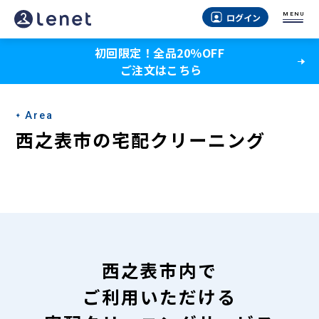
西
MENU
ログイン
之
初回限定！全品20％OFF
表
ご注文はこちら
市
の
Area
宅
西之表市の宅配クリーニング
配
ク
リ
ー
ニ
西之表市内で
ン
ご利用いただける