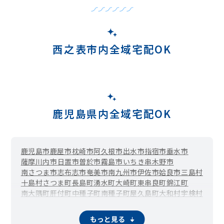
西之表市内全域宅配OK
鹿児島県内全域宅配OK
鹿児島市
鹿屋市
枕崎市
阿久根市
出水市
指宿市
垂水市
薩摩川内市
日置市
曽於市
霧島市
いちき串木野市
南さつま市
志布志市
奄美市
南九州市
伊佐市
姶良市
三島村
十島村
さつま町
長島町
湧水町
大崎町
東串良町
錦江町
南大隅町
肝付町
中種子町
南種子町
屋久島町
大和村
宇検村
瀬戸内町
龍郷町
喜界町
徳之島町
天城町
伊仙町
和泊町
知名町
与論町
もっと見る