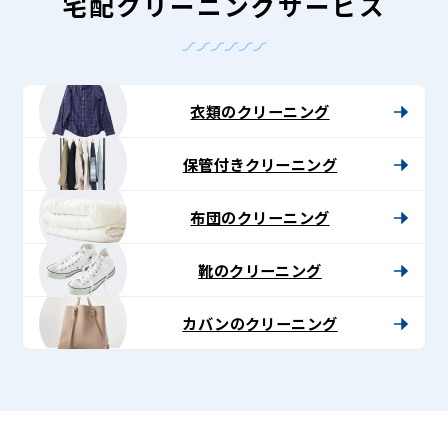
グ
宅配クリーニングサービス
-
Lenet〈リ
ネ
衣類のクリーニング
ッ
保管付きクリーニング
ト〉
布団のクリーニング
靴のクリーニング
カバンのクリーニング