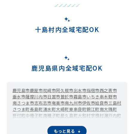
十島村内全域宅配OK
鹿児島県内全域宅配OK
鹿児島市
鹿屋市
枕崎市
阿久根市
出水市
指宿市
西之表市
垂水市
薩摩川内市
日置市
曽於市
霧島市
いちき串木野市
南さつま市
志布志市
奄美市
南九州市
伊佐市
姶良市
三島村
さつま町
長島町
湧水町
大崎町
東串良町
錦江町
南大隅町
肝付町
中種子町
南種子町
屋久島町
大和村
宇検村
瀬戸内町
龍郷町
喜界町
徳之島町
天城町
伊仙町
和泊町
知名町
与論町
もっと見る