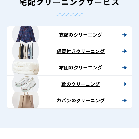
-
宅配クリーニングサービス
Lenet〈リ
ネ
ッ
衣類のクリーニング
ト〉
保管付きクリーニング
布団のクリーニング
靴のクリーニング
カバンのクリーニング