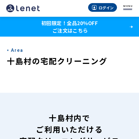
十
MENU
ログイン
島
初回限定！全品20％OFF
村
ご注文はこちら
の
宅
Area
配
十島村の宅配クリーニング
ク
リ
ー
ニ
ン
十島村内で
グ
ご利用いただける