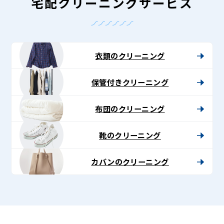
グ
宅配クリーニングサービス
-
Lenet〈リ
ネ
衣類のクリーニング
ッ
保管付きクリーニング
ト〉
布団のクリーニング
靴のクリーニング
カバンのクリーニング