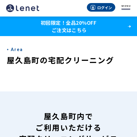
屋
MENU
ログイン
久
初回限定！全品20％OFF
島
ご注文はこちら
町
の
Area
宅
屋久島町の宅配クリーニング
配
ク
リ
ー
ニ
屋久島町内で
ン
ご利用いただける