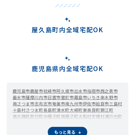
屋久島町内全域宅配OK
鹿児島県内全域宅配OK
鹿児島市
鹿屋市
枕崎市
阿久根市
出水市
指宿市
西之表市
垂水市
薩摩川内市
日置市
曽於市
霧島市
いちき串木野市
南さつま市
志布志市
奄美市
南九州市
伊佐市
姶良市
三島村
十島村
さつま町
長島町
湧水町
大崎町
東串良町
錦江町
南大隅町
肝付町
中種子町
南種子町
大和村
宇検村
瀬戸内町
龍郷町
喜界町
徳之島町
天城町
伊仙町
和泊町
知名町
与論町
もっと見る