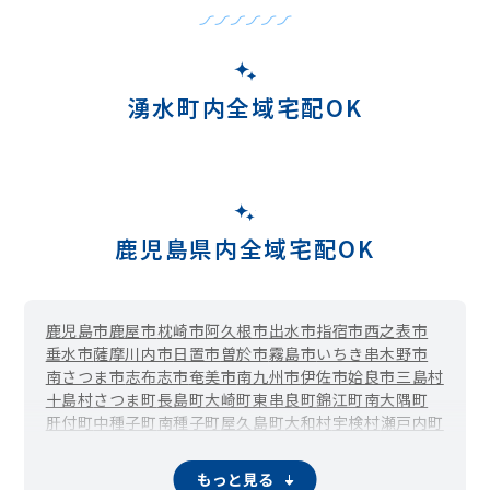
湧水町内全域宅配OK
鹿児島県内全域宅配OK
鹿児島市
鹿屋市
枕崎市
阿久根市
出水市
指宿市
西之表市
垂水市
薩摩川内市
日置市
曽於市
霧島市
いちき串木野市
南さつま市
志布志市
奄美市
南九州市
伊佐市
姶良市
三島村
十島村
さつま町
長島町
大崎町
東串良町
錦江町
南大隅町
肝付町
中種子町
南種子町
屋久島町
大和村
宇検村
瀬戸内町
龍郷町
喜界町
徳之島町
天城町
伊仙町
和泊町
知名町
与論町
もっと見る