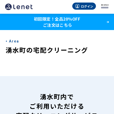
湧
MENU
ログイン
水
初回限定！全品20％OFF
町
ご注文はこちら
の
宅
Area
配
湧水町の宅配クリーニング
ク
リ
ー
ニ
ン
湧水町内で
グ
ご利用いただける