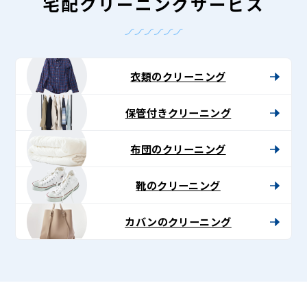
-
宅配クリーニングサービス
Lenet〈リ
ネ
ッ
衣類のクリーニング
ト〉
保管付きクリーニング
布団のクリーニング
靴のクリーニング
カバンのクリーニング